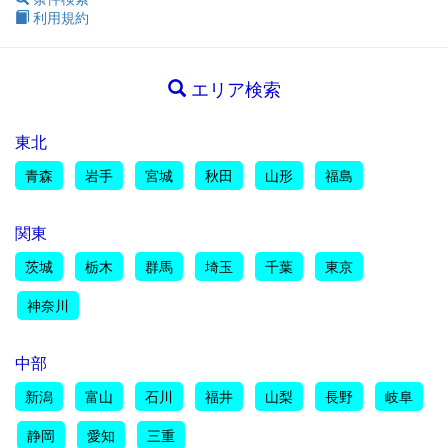
利用規約
エリア検索
東北
青森
岩手
宮城
秋田
山形
福島
関東
茨城
栃木
群馬
埼玉
千葉
東京
神奈川
中部
新潟
富山
石川
福井
山梨
長野
岐阜
静岡
愛知
三重