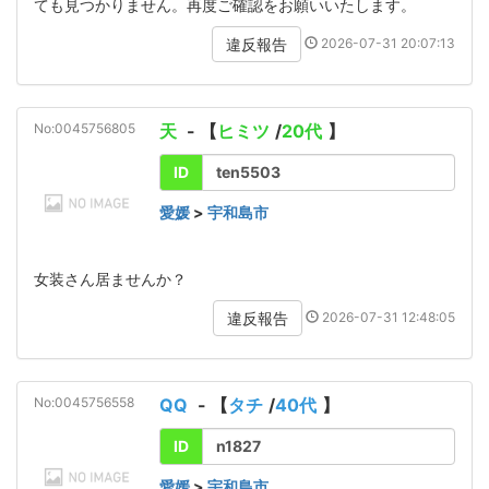
ても見つかりません。再度ご確認をお願いいたします。
2026-07-31 20:07:13
違反報告
No:0045756805
天
- 【
ヒミツ
/
20代
】
ID
ten5503
愛媛
>
宇和島市
女装さん居ませんか？
2026-07-31 12:48:05
違反報告
No:0045756558
QQ
- 【
タチ
/
40代
】
ID
n1827
愛媛
>
宇和島市