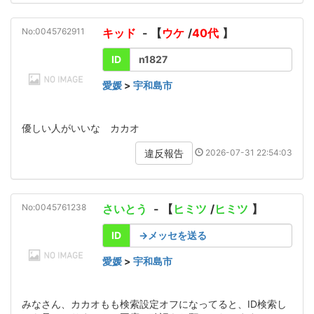
No:0045762911
キッド
- 【
ウケ
/
40代
】
ID
n1827
愛媛
>
宇和島市
優しい人がいいな カカオ
2026-07-31 22:54:03
違反報告
No:0045761238
さいとう
- 【
ヒミツ
/
ヒミツ
】
ID
→メッセを送る
愛媛
>
宇和島市
みなさん、カカオもも検索設定オフになってると、ID検索し