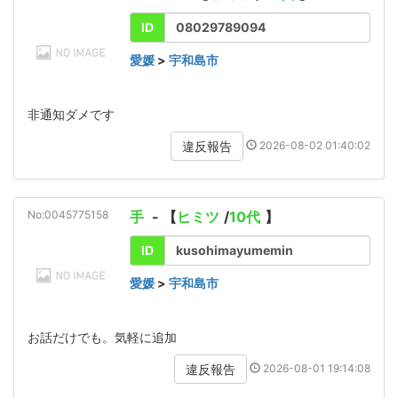
ID
08029789094
愛媛
>
宇和島市
非通知ダメです
2026-08-02 01:40:02
違反報告
No:0045775158
手
- 【
ヒミツ
/
10代
】
ID
kusohimayumemin
愛媛
>
宇和島市
お話だけでも。気軽に追加
2026-08-01 19:14:08
違反報告