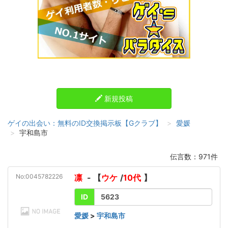
新規投稿
ゲイの出会い：無料のID交換掲示板【Gクラブ】
愛媛
宇和島市
伝言数：971件
No:0045782226
凛
- 【
ウケ
/
10代
】
ID
5623
愛媛
>
宇和島市