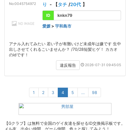
No:0045754972
り
- 【
タチ
/
20代
】
ID
knkn79
愛媛
>
宇和島市
アナル入れてみたい 若い子が有難いけど未成年は嫌です 生中
出しさせてくれるこいませんか？ /70/28短髪ヒゲ！ カカオ
のidです！
2026-07-31 09:45:05
違反報告
1
2
3
4
5
...
98
【Gクラブ】は無料で全国のゲイ友達を探せるID交換掲示板です。
メル友、出会い仲間、ゲーム仲間、色々と探してみよう！