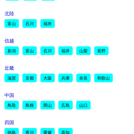
北陸
富山
石川
福井
信越
新潟
富山
石川
福井
山梨
長野
近畿
滋賀
京都
大阪
兵庫
奈良
和歌山
中国
鳥取
島根
岡山
広島
山口
四国
徳島
香川
愛媛
高知