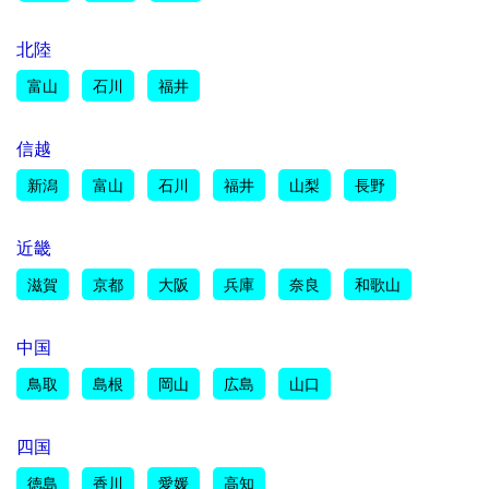
北陸
富山
石川
福井
信越
新潟
富山
石川
福井
山梨
長野
近畿
滋賀
京都
大阪
兵庫
奈良
和歌山
中国
鳥取
島根
岡山
広島
山口
四国
徳島
香川
愛媛
高知