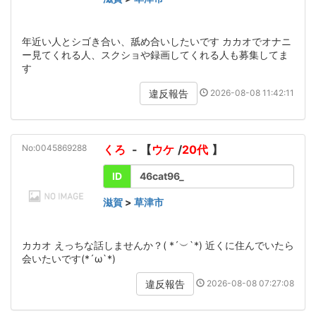
年近い人とシゴき合い、舐め合いしたいです カカオでオナニ
ー見てくれる人、スクショや録画してくれる人も募集してま
す
2026-08-08 11:42:11
違反報告
No:0045869288
くろ
- 【
ウケ
/
20代
】
ID
46cat96_
滋賀
>
草津市
カカオ えっちな話しませんか？( *´︶`*) 近くに住んでいたら
会いたいです(*´ω`*)
2026-08-08 07:27:08
違反報告