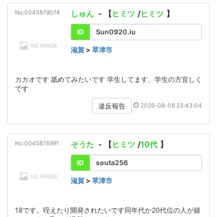
No:0045879074
しゅん
- 【
ヒミツ
/
ヒミツ
】
ID
Sun0920.iu
滋賀
>
草津市
カカオです 舐めてみたいです 学生してます、学生の方宜しく
です
2026-08-08 23:43:04
違反報告
No:0045874991
そうた
- 【
ヒミツ
/
10代
】
ID
souta256
滋賀
>
草津市
18です。咥えたり開発されたいです同年代か20代位の人が嬉