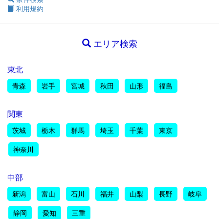
利用規約
エリア検索
東北
青森
岩手
宮城
秋田
山形
福島
関東
茨城
栃木
群馬
埼玉
千葉
東京
神奈川
中部
新潟
富山
石川
福井
山梨
長野
岐阜
静岡
愛知
三重