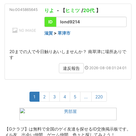
No:0045865645
りよ
- 【
ヒミツ
/
20代
】
ID
lond9214
滋賀
>
草津市
20までの人で今日触りあいしませんか？ 南草津に場所ありで
す
2026-08-08 01:24:01
違反報告
1
2
3
4
5
...
220
【Gクラブ】は無料で全国のゲイ友達を探せるID交換掲示板です。
メル友、出会い仲間、ゲーム仲間、色々と探してみよう！