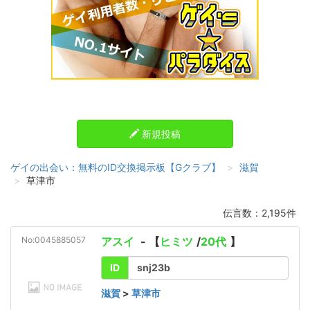
新規投稿
ゲイの出会い：無料のID交換掲示板【Gクラブ】
滋賀
草津市
伝言数：2,195件
No:0045885057
アスイ
- 【
ヒミツ
/
20代
】
ID
snj23b
滋賀
>
草津市