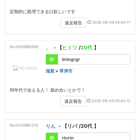
定期的に処理できる口欲しいです
2026-08-09 09:40:11
違反報告
No:0045882695
。
- 【
ヒミツ
/
20代
】
ID
tntngrgr
滋賀
>
草津市
同年代で会える人！ 舐め合いとかで！
2026-08-09 05:44:12
違反報告
No:0045881315
りん
- 【
リバ
/
20代
】
ID
rinrin