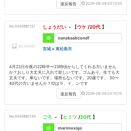
2026-08-09 03:12:05
違反報告
No:0045881151
しょうだい
- 【
ウケ
/
20代
】
ID
nanakaabcondf
宮城
>
東松島市
4月23日今夜の22時半〜23時頃からしてくれる方いません
か？おしり大丈夫に入れて欲しいです。ゴムあり、生でも大
丈夫です。車ないです。場所もないです。20歳です。 30〜
40代の方いませんか？IDはラ、イ、ンです
2026-08-09 03:10:10
違反報告
No:0045881140
ごろ
- 【
ヒミツ
/
20代
】
ID
marimoxigo