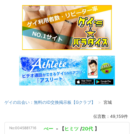
ゲイの出会い：無料のID交換掲示板【Gクラブ】
宮城
伝言数：49,159件
No:0045881716
ぺー
- 【
ヒミツ
/
20代
】