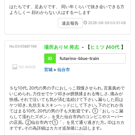
はたちです、足ありです、 同い年くらいで抜き会いできる方
よろしくー 顔わからない人はするーします
2026-08-09 03:31:08
違反報告
No:0045881169
場所ありＭ 将志
- 【
ヒミツ
/
40代
】
ID
futarino-blue-train
宮城
>
仙台市
Ｓな10代､20代の男の子におしっこ我慢させられ､言葉責めで
いじめられ､力任せでケツ叩きor膀胱揉まれる悔しさ､痛みが
快感｡それで泣いても気が済む迄続けて下さい｡漏らした罰は
ケツ叩き､丸坊主＆スキンヘッドにして下さい｡下のどれか当
てはまる10代､20代の男の子も大歓迎です｡ ①「おしっこ漏
らして濡れたズボン」を見た仙台市内のコンビニやスーパー
の店員｡ ②仙台市内で①「」を見て通り過ぎた方｡ IDはカカ
オです｡その為詳細はカカオ追加後にお話します｡