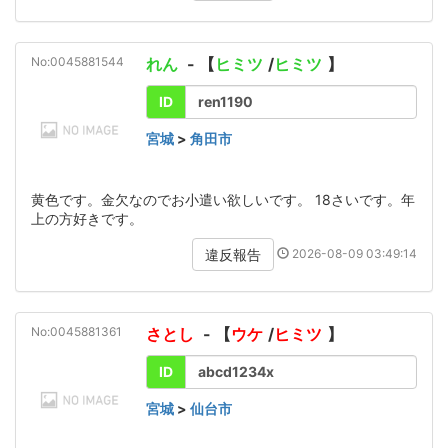
No:0045881544
れん
- 【
ヒミツ
/
ヒミツ
】
ID
ren1190
宮城
>
角田市
黄色です。金欠なのでお小遣い欲しいです。 18さいです。年
上の方好きです。
2026-08-09 03:49:14
違反報告
No:0045881361
さとし
- 【
ウケ
/
ヒミツ
】
ID
abcd1234x
宮城
>
仙台市