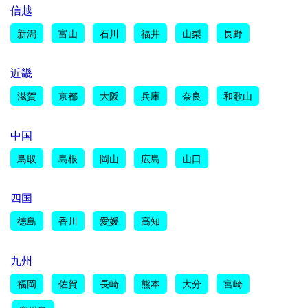
信越
新潟
富山
石川
福井
山梨
長野
近畿
滋賀
京都
大阪
兵庫
奈良
和歌山
中国
鳥取
島根
岡山
広島
山口
四国
徳島
香川
愛媛
高知
九州
福岡
佐賀
長崎
熊本
大分
宮崎