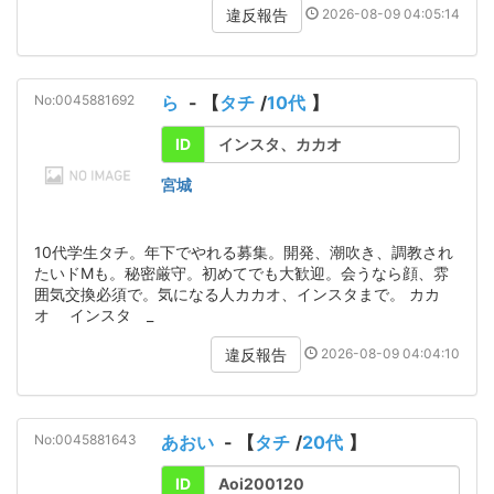
2026-08-09 04:05:14
違反報告
No:0045881692
ら
- 【
タチ
/
10代
】
ID
インスタ、カカオ
宮城
10代学生タチ。年下でやれる募集。開発、潮吹き、調教され
たいドMも。秘密厳守。初めてでも大歓迎。会うなら顔、雰
囲気交換必須で。気になる人カカオ、インスタまで。 カカ
オ インスタ _
2026-08-09 04:04:10
違反報告
No:0045881643
あおい
- 【
タチ
/
20代
】
ID
Aoi200120