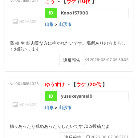
No:0045854341
こう
- 【
ウケ
/
10代
】
ID
Kooo157900
山形
>
山形市
高 校 生 筋肉質な方に抱かれたいです。場所ありの方よろし
くお願いします
2026-08-07 06:39:06
違反報告
No:0045854323
ゆうすけ
- 【
ウケ
/
20代
】
ID
yusukeyama19
山形
>
山形市
触りあったり舐めあったりしたいです /02/投稿だよ
2026-08-07 06:37:11
違反報告