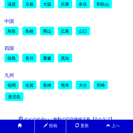
滋賀
京都
大阪
兵庫
奈良
和歌山
中国
鳥取
島根
岡山
広島
山口
四国
徳島
香川
愛媛
高知
九州
福岡
佐賀
長崎
熊本
大分
宮崎
鹿児島
ゲイの出会い：無料のID交換掲示板【Gクラブ】
投稿
更新
上へ