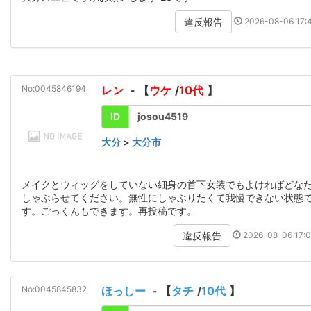
2026-08-06 17:4
違反報告
No:0045846194
レン
- 【
ウケ
/
10代
】
ID
josou4519
大分
>
大分市
メイクとウィッグをしていない細身の首下女装でもよければどな
しゃぶらせてください。無性にしゃぶりたくて我慢できない状態
す。ごっくんもできます。再投稿です。
2026-08-06 17:0
違反報告
No:0045845832
ほっしー
- 【
タチ
/
10代
】