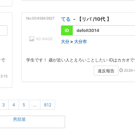
No:0045843827
てる
- 【
リバ
/
10代
】
ID
defolt3014
大分
>
大分市
オで
学生です！ 歳が近い人とえろいことしたい IDはカカオで
2026-0
違反報告
3:15
3
4
5
...
812