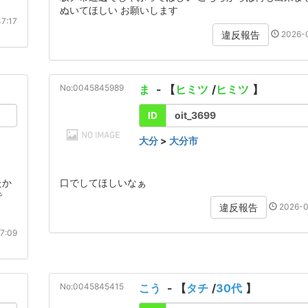
ぬいてほしい お願いします
7:17
2026-0
違反報告
No:0045845989
ま
- 【
ヒミツ
/
ヒミツ
】
ID
oit_3699
大分
>
大分市
たか
口でしてほしいなぁ
で
2026-0
違反報告
7:09
No:0045845415
こう
- 【
タチ
/
30代
】