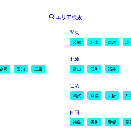
エリア検索
関東
茨城
栃木
群馬
埼
北陸
静岡
愛知
三重
富山
石川
福井
近畿
滋賀
京都
大阪
兵
四国
徳島
香川
愛媛
高