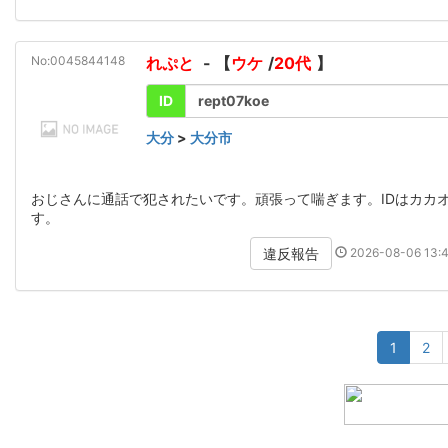
No:0045844148
れぷと
- 【
ウケ
/
20代
】
ID
rept07koe
大分
>
大分市
おじさんに通話で犯されたいです。頑張って喘ぎます。IDはカカ
す。
2026-08-06 13:4
違反報告
1
2