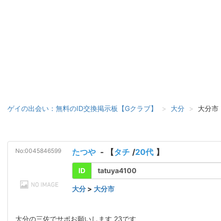
ゲイの出会い：無料のID交換掲示板【Gクラブ】
大分
大分市
No:0045846599
たつや
- 【
タチ
/
20代
】
ID
tatuya4100
大分
>
大分市
大分の三佐でサポお願いします 23です