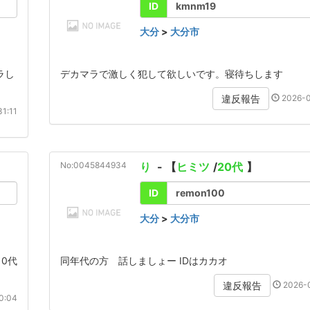
ID
kmnm19
大分
>
大分市
ラし
デカマラで激しく犯して欲しいです。寝待ちします
2026-0
違反報告
1:11
No:0045844934
り
- 【
ヒミツ
/
20代
】
ID
remon100
大分
>
大分市
0代
同年代の方 話しましょー IDはカカオ
2026-0
違反報告
0:04