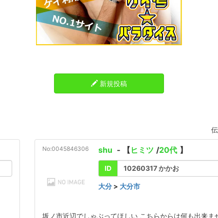
新規投稿
伝
No:0045846306
shu
- 【
ヒミツ
/
20代
】
ID
10260317 かかお
大分
>
大分市
坂ノ市近辺でしゃぶってほしい こちらからは何も出来ま