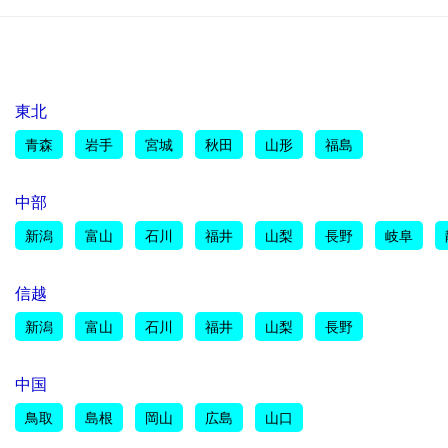
東北
青森
岩手
宮城
秋田
山形
福島
中部
新潟
富山
石川
福井
山梨
長野
岐阜
信越
新潟
富山
石川
福井
山梨
長野
中国
鳥取
島根
岡山
広島
山口