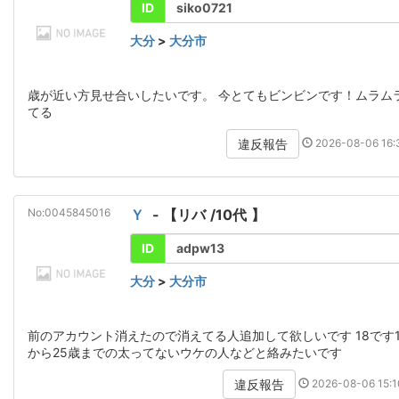
ID
siko0721
大分
>
大分市
歳が近い方見せ合いしたいです。 今とてもビンビンです！ムラム
てる
2026-08-06 16:3
違反報告
No:0045845016
Ｙ
- 【
リバ
/
10代
】
ID
adpw13
大分
>
大分市
前のアカウント消えたので消えてる人追加して欲しいです 18です1
から25歳までの太ってないウケの人などと絡みたいです
2026-08-06 15:1
違反報告