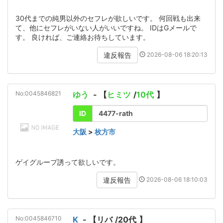
30代までの純男以外のセフレが欲しいです。 何回戦も出来
て、他にセフレがいない人がいいですね。 IDはGメールで
す。 良ければ、ご連絡お待ちしています。
2026-08-06 18:20:13
違反報告
No:0045846821
ゆう
- 【
ヒミツ
/
10代
】
ID
4477-rath
大阪
>
枚方市
ゲイグループ誘って欲しいです。
2026-08-06 18:10:03
違反報告
No:0045846710
K
- 【
リバ
/
20代
】