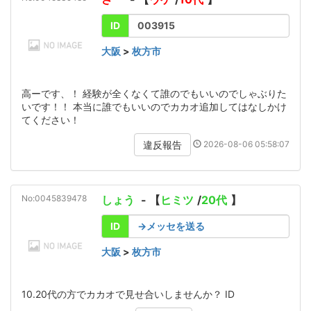
ID
003915
大阪
>
枚方市
高ーです、！ 経験が全くなくて誰のでもいいのでしゃぶりた
いです！！ 本当に誰でもいいのでカカオ追加してはなしかけ
てください！
2026-08-06 05:58:07
違反報告
No:0045839478
しょう
- 【
ヒミツ
/
20代
】
ID
→メッセを送る
大阪
>
枚方市
10.20代の方でカカオで見せ合いしませんか？ ID