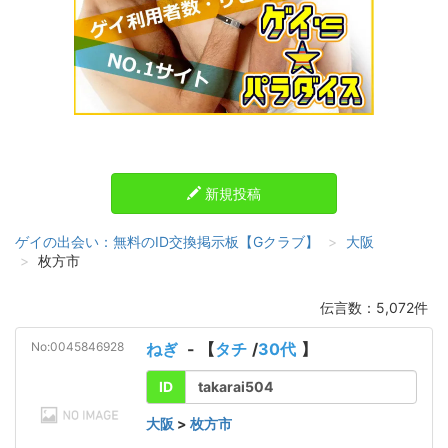
新規投稿
ゲイの出会い：無料のID交換掲示板【Gクラブ】
大阪
枚方市
伝言数：5,072件
No:0045846928
ねぎ
- 【
タチ
/
30代
】
ID
takarai504
大阪
>
枚方市