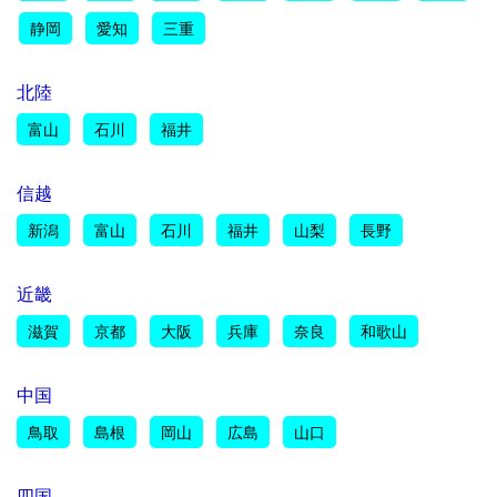
静岡
愛知
三重
北陸
富山
石川
福井
信越
新潟
富山
石川
福井
山梨
長野
近畿
滋賀
京都
大阪
兵庫
奈良
和歌山
中国
鳥取
島根
岡山
広島
山口
四国