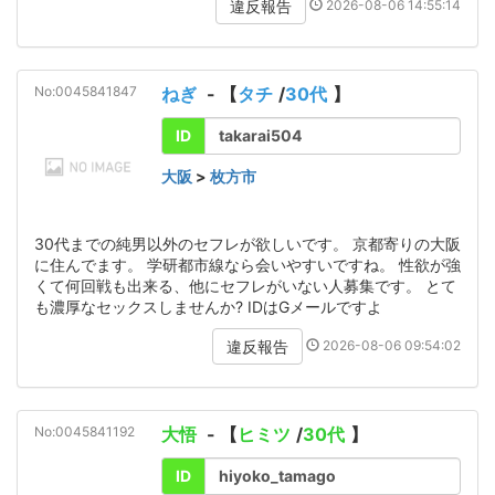
2026-08-06 14:55:14
違反報告
No:0045841847
ねぎ
- 【
タチ
/
30代
】
ID
takarai504
大阪
>
枚方市
30代までの純男以外のセフレが欲しいです。 京都寄りの大阪
に住んでます。 学研都市線なら会いやすいですね。 性欲が強
くて何回戦も出来る、他にセフレがいない人募集です。 とて
も濃厚なセックスしませんか? IDはGメールですよ
2026-08-06 09:54:02
違反報告
No:0045841192
大悟
- 【
ヒミツ
/
30代
】
ID
hiyoko_tamago