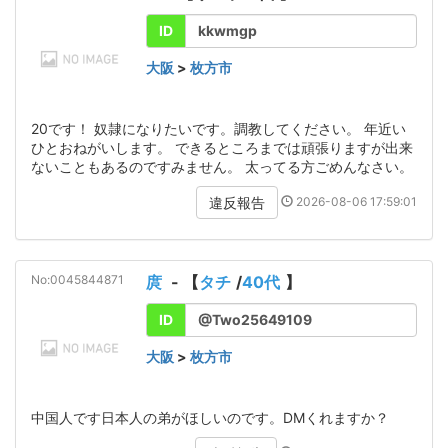
ID
kkwmgp
大阪
>
枚方市
20です！ 奴隷になりたいです。調教してください。 年近い
ひとおねがいします。 できるところまでは頑張りますが出来
ないこともあるのですみません。 太ってる方ごめんなさい。
2026-08-06 17:59:01
違反報告
No:0045844871
庹
- 【
タチ
/
40代
】
ID
@Two25649109
大阪
>
枚方市
中国人です日本人の弟がほしいのです。DMくれますか？