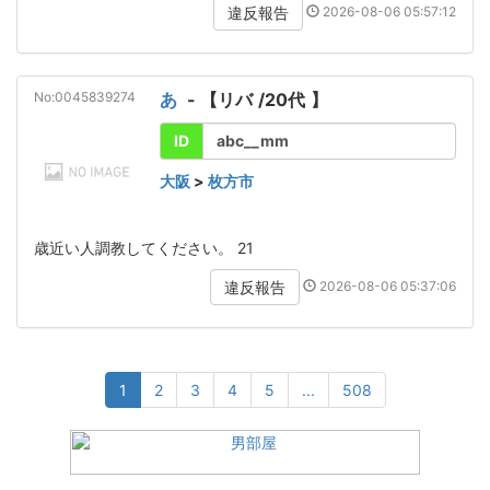
2026-08-06 05:57:12
違反報告
No:0045839274
あ
- 【
リバ
/
20代
】
ID
abc__mm
大阪
>
枚方市
歳近い人調教してください。 21
2026-08-06 05:37:06
違反報告
1
2
3
4
5
...
508