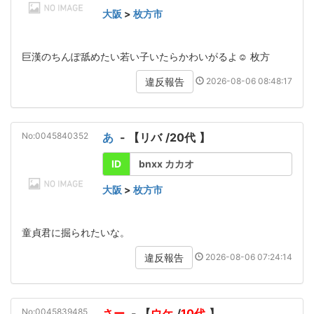
大阪
>
枚方市
巨漢のちんぽ舐めたい若い子いたらかわいがるよ‪☺︎‬ 枚方
2026-08-06 08:48:17
違反報告
No:0045840352
あ
- 【
リバ
/
20代
】
ID
bnxx カカオ
大阪
>
枚方市
童貞君に掘られたいな。
2026-08-06 07:24:14
違反報告
No:0045839485
さー
- 【
ウケ
/
10代
】