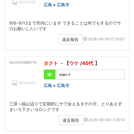
広島
>
広島市
9/6~9/13まで市内にいます できることは何でもするのでサ
○お願いしたいです
2026-08-09 17:35:07
違反報告
No:0045889718
タクト
- 【
ウケ
/
40代
】
ID
van-r
広島
>
広島市
三原 ~福山辺りで定期的にサで会えるタチの方、とりあえず
きいろ下さいヨロシクです
2026-08-09 17:25:14
違反報告