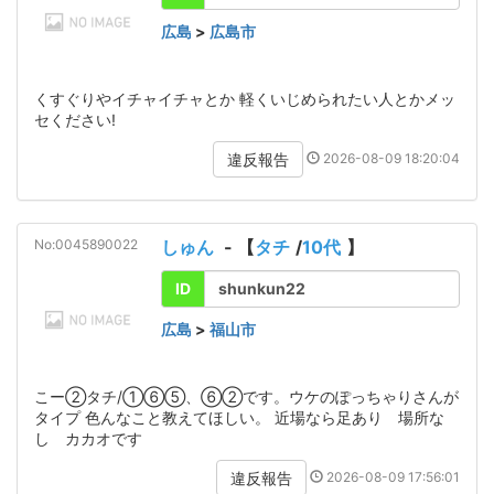
広島
>
広島市
くすぐりやイチャイチャとか 軽くいじめられたい人とかメッ
セください!
2026-08-09 18:20:04
違反報告
No:0045890022
しゅん
- 【
タチ
/
10代
】
ID
shunkun22
広島
>
福山市
こー②タチ/①⑥⑤、⑥②です。ウケのぽっちゃりさんが
タイプ 色んなこと教えてほしい。 近場なら足あり 場所な
し カカオです
2026-08-09 17:56:01
違反報告