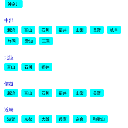
神奈川
中部
新潟
富山
石川
福井
山梨
長野
岐阜
静岡
愛知
三重
北陸
富山
石川
福井
信越
新潟
富山
石川
福井
山梨
長野
近畿
滋賀
京都
大阪
兵庫
奈良
和歌山