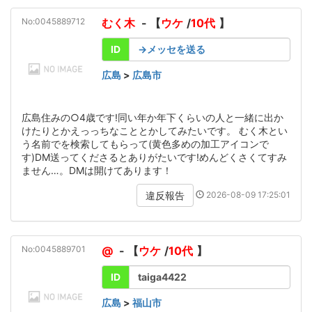
No:0045889712
むく木
- 【
ウケ
/
10代
】
ID
→メッセを送る
広島
>
広島市
広島住みの○4歳です!同い年か年下くらいの人と一緒に出か
けたりとかえっっちなこととかしてみたいです。 むく木とい
う名前でを検索してもらって(黄色多めの加工アイコンで
す)DM送ってくださるとありがたいです!めんどくさくてすみ
ません…。DMは開けてあります！
2026-08-09 17:25:01
違反報告
No:0045889701
@
- 【
ウケ
/
10代
】
ID
taiga4422
広島
>
福山市