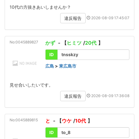
10代の方抜きあいしませんか？
2026-08-09 17:45:07
違反報告
No:0045889827
かず
- 【
ヒミツ
/
20代
】
ID
tnsskzy
広島
>
東広島市
見せ合いしたいです。
2026-08-09 17:36:08
違反報告
No:0045889815
と
- 【
ウケ
/
10代
】
ID
to_8