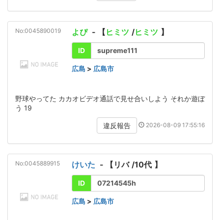
No:0045890019
よぴ
- 【
ヒミツ
/
ヒミツ
】
ID
supreme111
広島
>
広島市
野球やってた カカオビデオ通話で見せ合いしよう それか遊ぼ
う 19
2026-08-09 17:55:16
違反報告
No:0045889915
けいた
- 【
リバ
/
10代
】
ID
07214545h
広島
>
広島市