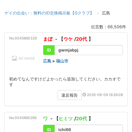
ゲイの出会い：無料のID交換掲示板【Gクラブ】
広島
伝言数：66,506件
No:0045890329
まぼ
- 【
ウケ
/
20代
】
ID
gwmjabpj
広島
>
福山市
初めてなんですけどよかったら追加してください。カカオで
す
2026-08-09 18:26:08
違反報告
No:0045890266
ワ
- 【
ヒミツ
/
20代
】
ID
ichi66