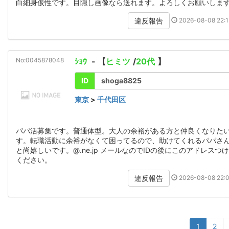
白細身仮性です。目隠し画像なら送れます。よろしくお願いしま
2026-08-08 22:1
違反報告
No:0045878048
ｼｮｳ
- 【
ヒミツ
/
20代
】
ID
shoga8825
東京
>
千代田区
パパ活募集です。普通体型。大人の余裕がある方と仲良くなりた
す。転職活動に余裕がなくて困ってるので、助けてくれるパパさ
と尚嬉しいです。@.ne.jp メールなのでIDの後にこのアドレスつ
ください。
2026-08-08 22:0
違反報告
1
2