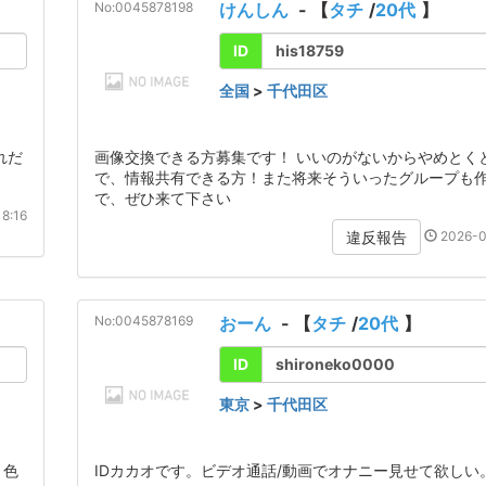
No:0045878198
けんしん
- 【
タチ
/
20代
】
ID
his18759
全国
>
千代田区
れだ
画像交換できる方募集です！ いいのがないからやめとく
で、情報共有できる方！また将来そういったグループも
で、ぜひ来て下さい
8:16
2026-0
違反報告
No:0045878169
おーん
- 【
タチ
/
20代
】
ID
shironeko0000
東京
>
千代田区
。色
IDカカオです。ビデオ通話/動画でオナニー見せて欲しい