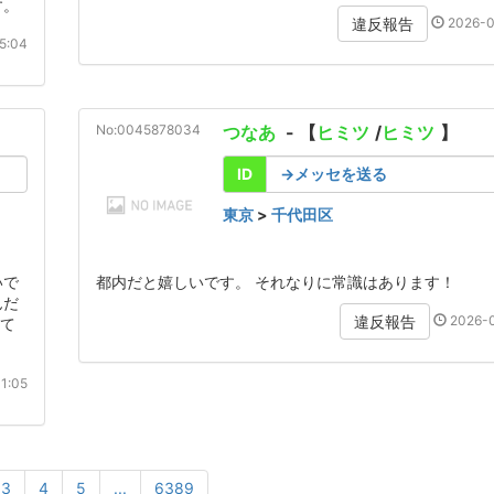
す。
2026-0
違反報告
5:04
No:0045878034
つなあ
- 【
ヒミツ
/
ヒミツ
】
ID
→メッセを送る
東京
>
千代田区
いで
都内だと嬉しいです。 それなりに常識はあります！
んだ
2026-0
違反報告
けて
1:05
3
4
5
...
6389