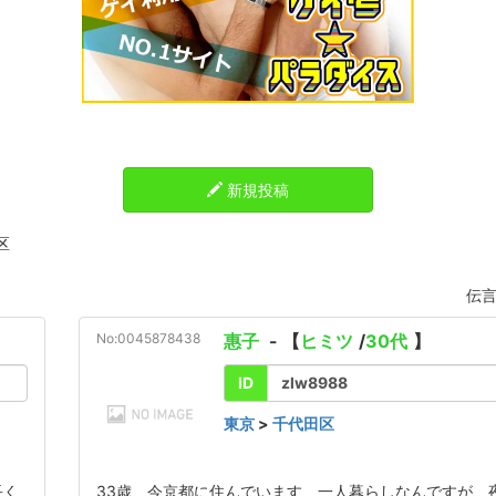
新規投稿
区
伝言
No:0045878438
惠子
- 【
ヒミツ
/
30代
】
ID
zlw8988
東京
>
千代田区
長く
33歳、今京都に住んでいます、一人暮らしなんですが、