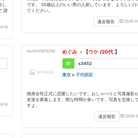
欲し
です。 30歳以上のいい男の人探しています、よろしい
 誰
てください。
2026-08
違反報告
6:16
No:0045878256
めぐみ
- 【
ウケ
/
20代
】
ID
s3452
東京
>
千代田区
独身女性正式に恋愛したいです。おしゃべりと写真撮影
友達を募集します。暇な時間が多いです。写真を交換し
9:14
すよ。
2026-0
違反報告