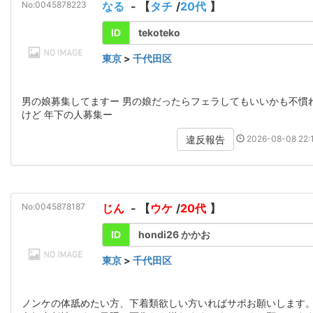
No:0045878223
なる
- 【
タチ
/
20代
】
ID
tekoteko
東京
>
千代田区
男の娘募集してますー 男の娘だったらフェラしてもいいかも不慣
けど 年下の人募集ー
2026-08-08 22:1
違反報告
No:0045878187
じん
- 【
ウケ
/
20代
】
ID
hondi26 かかお
東京
>
千代田区
ノンケの体舐めたい方、下着類欲しい方いればサポお願いします