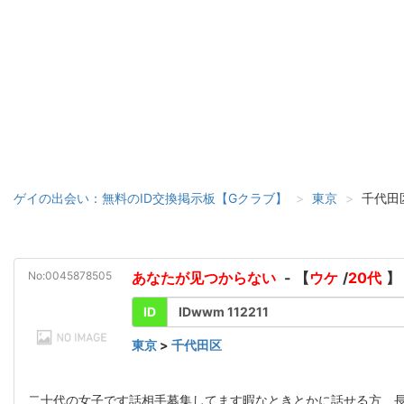
ゲイの出会い：無料のID交換掲示板【Gクラブ】
東京
千代田
No:0045878505
あなたが见つからない
- 【
ウケ
/
20代
】
ID
IDwwm 112211
東京
>
千代田区
二十代の女子です話相手募集してます暇なときとかに話せる方、