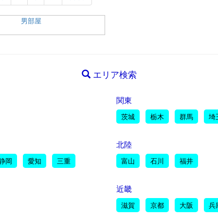
エリア検索
関東
茨城
栃木
群馬
埼
北陸
静岡
愛知
三重
富山
石川
福井
近畿
滋賀
京都
大阪
兵