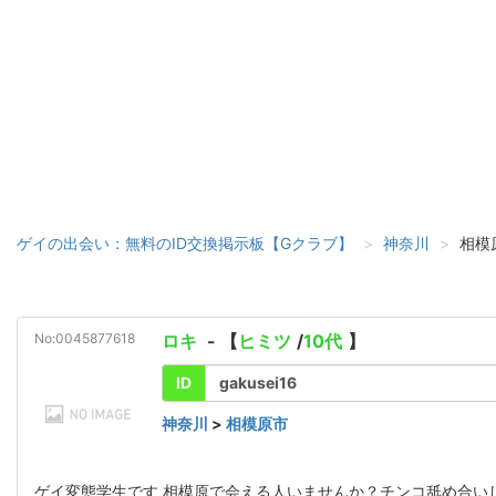
ゲイの出会い：無料のID交換掲示板【Gクラブ】
神奈川
相模
No:0045877618
ロキ
- 【
ヒミツ
/
10代
】
ID
gakusei16
神奈川
>
相模原市
ゲイ変態学生です 相模原で会える人いませんか？チンコ舐め合い