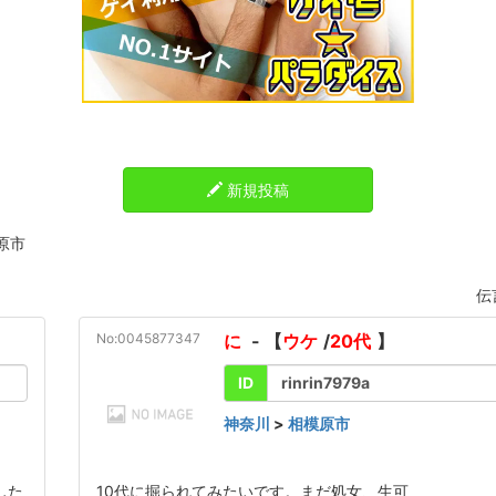
新規投稿
原市
伝
No:0045877347
に
- 【
ウケ
/
20代
】
ID
rinrin7979a
神奈川
>
相模原市
した
10代に掘られてみたいです。まだ処女、生可