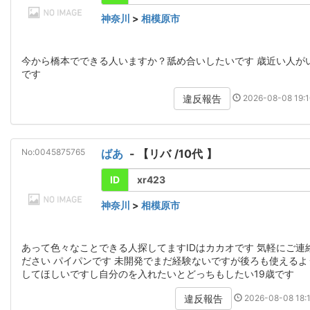
神奈川
>
相模原市
今から橋本でできる人いますか？舐め合いしたいです 歳近い人が
です
2026-08-08 19:1
違反報告
No:0045875765
ばあ
- 【
リバ
/
10代
】
ID
xr423
神奈川
>
相模原市
あって色々なことできる人探してますIDはカカオです 気軽にご連
ださい パイパンです 未開発でまだ経験ないですが後ろも使えるよ
してほしいですし自分のを入れたいとどっちもしたい19歳です
2026-08-08 18:1
違反報告