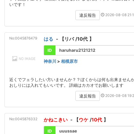
いです！
2026-08-08 21:1
違反報告
No:0045876479
はる
- 【
リバ
/
10代
】
ID
haruharu2121212
神奈川
>
相模原市
近くでフェラしたい方いませんか？？ぼくからは何も出来ません
おしりには入れてもいいです。 詳細はカカオでお願いします
2026-08-08 19:2
違反報告
No:0045876332
かねこきい
- 【
ウケ
/
10代
】
ID
uuussae