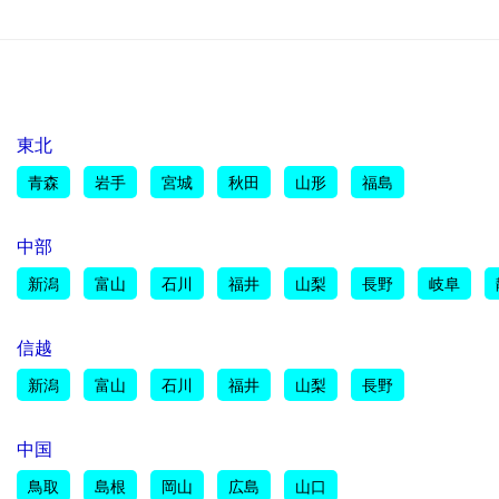
東北
青森
岩手
宮城
秋田
山形
福島
中部
新潟
富山
石川
福井
山梨
長野
岐阜
信越
新潟
富山
石川
福井
山梨
長野
中国
鳥取
島根
岡山
広島
山口