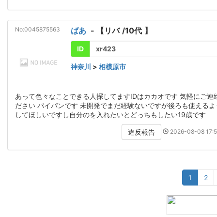
No:0045875563
ばあ
- 【
リバ
/
10代
】
ID
xr423
神奈川
>
相模原市
あって色々なことできる人探してますIDはカカオです 気軽にご連
ださい パイパンです 未開発でまだ経験ないですが後ろも使えるよ
してほしいですし自分のを入れたいとどっちもしたい19歳です
2026-08-08 17:5
違反報告
1
2