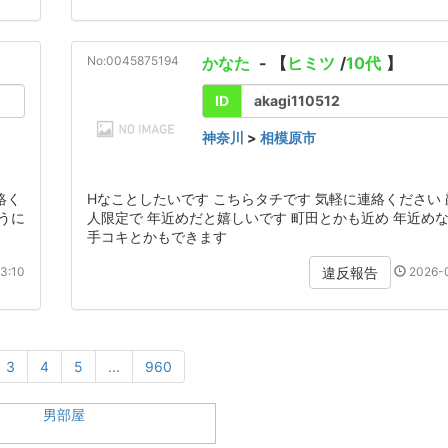
No:0045875194
かなた
- 【
ヒミツ
/
10代
】
ID
akagi110512
神奈川
>
相模原市
絡く
Hなことしたいです こちらタチです 気軽に連絡ください
うに
人限定で 年近めだと嬉しいです 町田とかも近め 年近め
手コキとかもできます
3:10
2026-0
違反報告
3
4
5
...
960