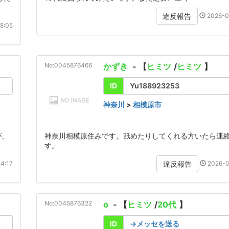
2026-0
違反報告
8:05
No:0045876466
かずき
- 【
ヒミツ
/
ヒミツ
】
ID
Yu188923253
神奈川
>
相模原市
が、
神奈川相模原住みです。舐めたりしてくれる方いたら連
す。
4:17
2026-0
違反報告
No:0045876322
o
- 【
ヒミツ
/
20代
】
ID
→メッセを送る