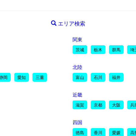
エリア検索
関東
茨城
栃木
群馬
埼
北陸
静岡
愛知
三重
富山
石川
福井
近畿
滋賀
京都
大阪
兵
四国
徳島
香川
愛媛
高