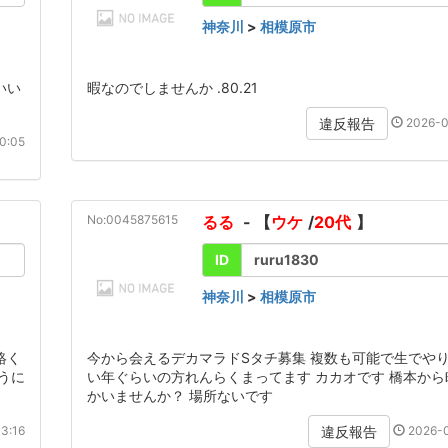
神奈川
>
相模原市
いい
暇なのでしませんか .80.21
2026-0
違反報告
0:05
No:0045875615
るる
- 【
ウケ
/
20代
】
ID
ruru1830
神奈川
>
相模原市
絡く
今から会えるデカマラドSタチ募集 複数も可能で生でやり
うに
い年ぐらいの方れんらくまってます カカオです 橋本か
かいませんか？ 場所ないです
3:16
2026-0
違反報告