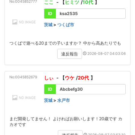
No:0045852777
ここ
- 【
ヒミツ
/
10代
】
ID
ksa2535
茨城
>
つくば市
つくばで遊べる20までの子いますか？ 中から高あたりでも
2026-08-07 04:03:06
違反報告
No:0045852679
しぃ
- 【
ウケ
/
20代
】
ID
Abcbefg30
茨城
>
水戸市
まだ開発してません！ よければお願いします！20歳です カ
カオです
2026-08-07 03:53:10