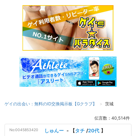
ゲイの出会い：無料のID交換掲示板【Gクラブ】
茨城
伝言数：40,514件
No:0045853420
しゅんー
- 【
タチ
/
20代
】