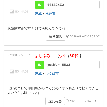
ID
66142452
茨城
>
水戸市
茨城県ずみです！ 誰でも絡んできてねー
2026-08-07 05:07:07
違反報告
No:0045853097
よしふみ
- 【
ウケ
/
30代
】
ID
yosifumi5533
茨城
>
つくば市
はじめまして 明日朝からつくばのイオンあたりで軽くできる
人いたらお願いします
2026-08-07 04:35:03
違反報告