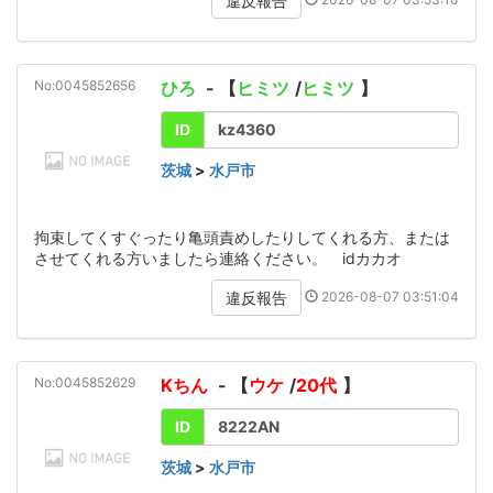
違反報告
No:0045852656
ひろ
- 【
ヒミツ
/
ヒミツ
】
ID
kz4360
茨城
>
水戸市
拘束してくすぐったり亀頭責めしたりしてくれる方、または
させてくれる方いましたら連絡ください。 idカカオ
2026-08-07 03:51:04
違反報告
No:0045852629
Kちん
- 【
ウケ
/
20代
】
ID
8222AN
茨城
>
水戸市