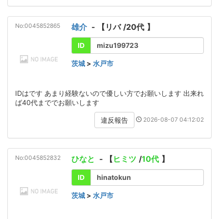
No:0045852865
雄介
- 【
リバ
/
20代
】
ID
mizu199723
茨城
>
水戸市
IDはです あまり経験ないので優しい方でお願いします 出来れ
ば40代まででお願いします
2026-08-07 04:12:02
違反報告
No:0045852832
ひなと
- 【
ヒミツ
/
10代
】
ID
hinatokun
茨城
>
水戸市