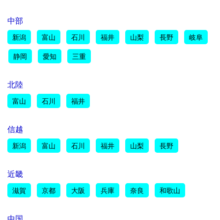
中部
新潟
富山
石川
福井
山梨
長野
岐阜
静岡
愛知
三重
北陸
富山
石川
福井
信越
新潟
富山
石川
福井
山梨
長野
近畿
滋賀
京都
大阪
兵庫
奈良
和歌山
中国