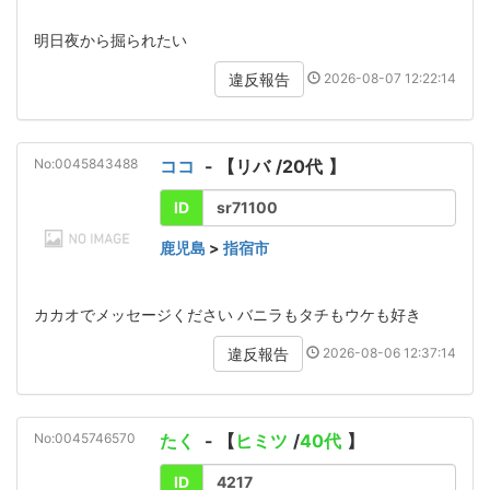
明日夜から掘られたい
2026-08-07 12:22:14
違反報告
No:0045843488
ココ
- 【
リバ
/
20代
】
ID
sr71100
鹿児島
>
指宿市
カカオでメッセージください バニラもタチもウケも好き
2026-08-06 12:37:14
違反報告
No:0045746570
たく
- 【
ヒミツ
/
40代
】
ID
4217