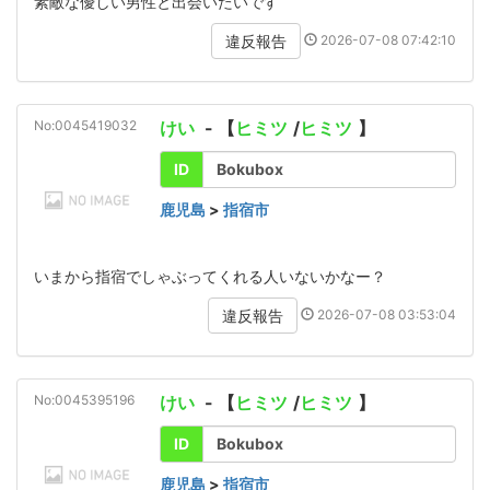
素敵な優しい男性と出会いたいです
2026-07-08 07:42:10
違反報告
No:0045419032
けい
- 【
ヒミツ
/
ヒミツ
】
ID
Bokubox
鹿児島
>
指宿市
いまから指宿でしゃぶってくれる人いないかなー？
2026-07-08 03:53:04
違反報告
No:0045395196
けい
- 【
ヒミツ
/
ヒミツ
】
ID
Bokubox
鹿児島
>
指宿市