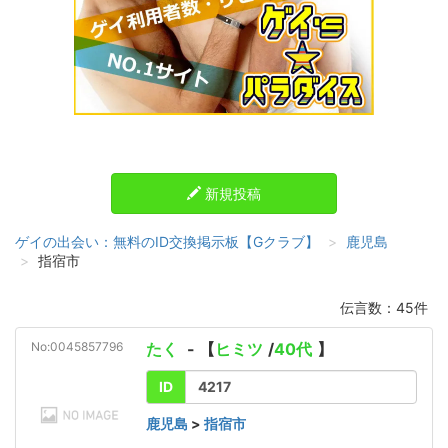
新規投稿
ゲイの出会い：無料のID交換掲示板【Gクラブ】
鹿児島
指宿市
伝言数：45件
No:0045857796
たく
- 【
ヒミツ
/
40代
】
ID
4217
鹿児島
>
指宿市