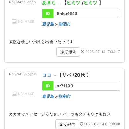
No:0045513636
あきら
- 【
ヒミツ
/
ヒミツ
】
ID
Enka4649
鹿児島
>
指宿市
素敵な優しい男性と出会いたいです
2026-07-14 17:04:17
違反報告
No:0045505258
ココ
- 【
リバ
/
20代
】
ID
sr71100
鹿児島
>
指宿市
カカオでメッセージください バニラもタチもウケも好き
2026-07-14 03:08:08
違反報告