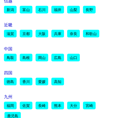
信越
新潟
富山
石川
福井
山梨
長野
近畿
滋賀
京都
大阪
兵庫
奈良
和歌山
中国
鳥取
島根
岡山
広島
山口
四国
徳島
香川
愛媛
高知
九州
福岡
佐賀
長崎
熊本
大分
宮崎
鹿児島