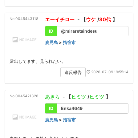
No:0045443118
エーイチロー
- 【
ウケ
/
30代
】
ID
@miraretaindesu
鹿児島
>
指宿市
露出してます、見られたい。
2026-07-09 19:55:14
違反報告
No:0045421328
あきら
- 【
ヒミツ
/
ヒミツ
】
ID
Enka4649
鹿児島
>
指宿市