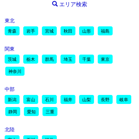
エリア検索
東北
青森
岩手
宮城
秋田
山形
福島
関東
茨城
栃木
群馬
埼玉
千葉
東京
神奈川
中部
新潟
富山
石川
福井
山梨
長野
岐阜
静岡
愛知
三重
北陸