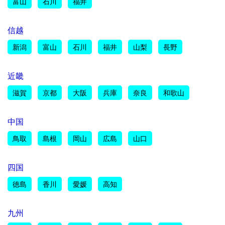
富山
石川
福井
信越
新潟
富山
石川
福井
山梨
長野
近畿
滋賀
京都
大阪
兵庫
奈良
和歌山
中国
鳥取
島根
岡山
広島
山口
四国
徳島
香川
愛媛
高知
九州