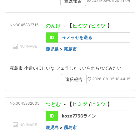
2026-08-05 20:21:04
違反報告
No:0045832715
のんけ
- 【
ヒミツ
/
ヒミツ
】
ID
→メッセを送る
鹿児島
>
霧島市
霧島市 小遣いほしいな フェラしたりいられられてみたい
2026-08-05 18:44:15
違反報告
No:0045832005
つとむ
- 【
ヒミツ
/
ヒミツ
】
ID
kozo7756ライン
鹿児島
>
霧島市