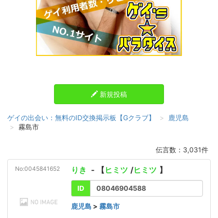
新規投稿
ゲイの出会い：無料のID交換掲示板【Gクラブ】
鹿児島
霧島市
伝言数：3,031件
No:0045841652
りき
- 【
ヒミツ
/
ヒミツ
】
ID
08046904588
鹿児島
>
霧島市