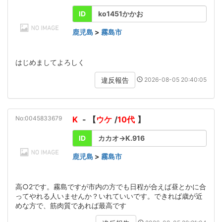
ID
ko1451かかお
鹿児島
>
霧島市
はじめましてよろしく
2026-08-05 20:40:05
違反報告
No:0045833679
K
- 【
ウケ
/
10代
】
ID
カカオ→K.916
鹿児島
>
霧島市
高○2です。霧島ですが市内の方でも日程が合えば昼とかに合
ってやれる人いませんか？いれていいです。できれば歳が近
めな方で、筋肉質であれば最高です