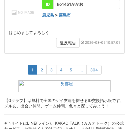
ID
ko1451かかお
鹿児島
>
霧島市
はじめましてよろしく
2026-08-05 10:57:01
違反報告
1
2
3
4
5
...
304
【Gクラブ】は無料で全国のゲイ友達を探せるID交換掲示板です。
メル友、出会い仲間、ゲーム仲間、色々と探してみよう！
※当サイトはLINE(ライン)、KAKAO TALK（カカオトーク）の公式
サービス、公認サイトではございません。またLINE株式会社、株