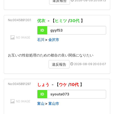
2026-08-09 20:09:13
違反報告
No:0045891301
优衣
- 【
ヒミツ
/
30代
】
ID
gyyf53
石川
>
金沢市
お互いの性欲処理のための都合の良い関係になりたい
2026-08-09 20:03:07
違反報告
No:0045891297
しょう
- 【
ウケ
/
10代
】
ID
syouta073
富山
>
富山市