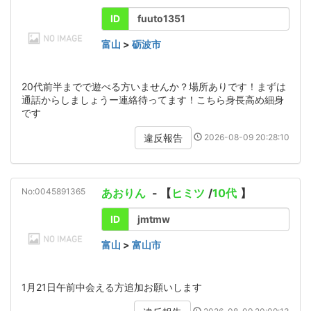
ID
fuuto1351
富山
>
砺波市
20代前半までで遊べる方いませんか？場所ありです！まずは
通話からしましょうー連絡待ってます！こちら身長高め細身
です
2026-08-09 20:28:10
違反報告
No:0045891365
あおりん
- 【
ヒミツ
/
10代
】
ID
jmtmw
富山
>
富山市
1月21日午前中会える方追加お願いします