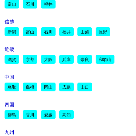
富山
石川
福井
信越
新潟
富山
石川
福井
山梨
長野
近畿
滋賀
京都
大阪
兵庫
奈良
和歌山
中国
鳥取
島根
岡山
広島
山口
四国
徳島
香川
愛媛
高知
九州