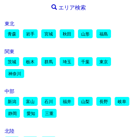
エリア検索
東北
青森
岩手
宮城
秋田
山形
福島
関東
茨城
栃木
群馬
埼玉
千葉
東京
神奈川
中部
新潟
富山
石川
福井
山梨
長野
岐阜
静岡
愛知
三重
北陸