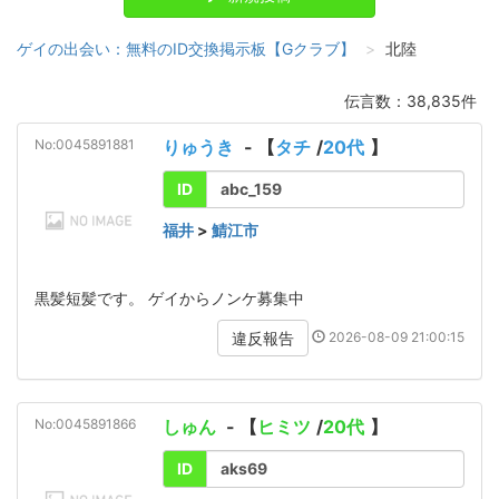
ゲイの出会い：無料のID交換掲示板【Gクラブ】
北陸
伝言数：38,835件
No:0045891881
りゅうき
- 【
タチ
/
20代
】
ID
abc_159
福井
>
鯖江市
黒髪短髪です。 ゲイからノンケ募集中
2026-08-09 21:00:15
違反報告
No:0045891866
しゅん
- 【
ヒミツ
/
20代
】
ID
aks69