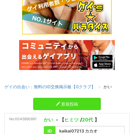
ゲイの出会い：無料のID交換掲示板【Gクラブ】
かい
新規投稿
No:0045890661
かい
- 【
ヒミツ
/
20代
】
ID
kaikai07213 カカオ