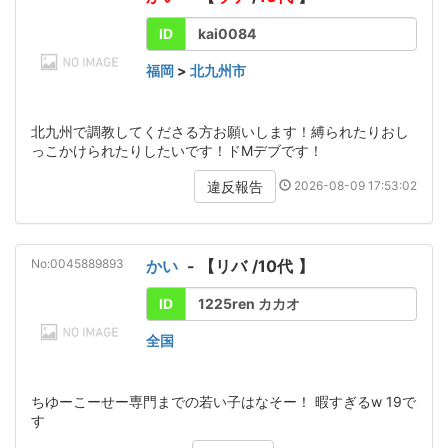
ID
kai0084
福岡
>
北九州市
北九州で調教してくださる方お願いします！縛られたりおし
っこかけられたりしたいです！ドMデブです！
2026-08-09 17:53:02
違反報告
No:0045889893
かい
- 【
リバ
/
10代
】
ID
1225ren カカオ
全国
ちゆーこーせー専門までの若い子はなそー！ 暇すぎるw 19で
す