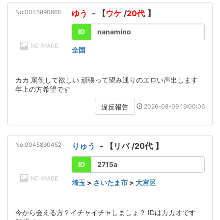
No:0045890668
ゆう
- 【
ウケ
/
20代
】
ID
nanamino
全国
カカ 罵倒して欲しい 頑張って望み通りのエロい声出します
年上の方希望です
2026-08-09 19:00:06
違反報告
No:0045890452
りゅう
- 【
リバ
/
20代
】
ID
2715a
埼玉
>
さいたま市
>
大宮区
今から会える方？イチャイチャしましょ？ IDはカカオです