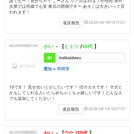
誰でもー！見せちゃう こーさん リアルは20までが理想 条件
次第では何歳でも笑 東京の西側ですー あそこは大きいって言
われます！
2026-08-09 18:11:02
違反報告
No:0045890139
かい
- 【
ヒミツ
/
10代
】
ID
kaikaidesu
愛知
>
半田市
19です！ 見せ合いとかしたいです！ IDカカオです！ サポと
かもしてくれる人いたらめちゃくちゃ嬉しいです！どんな人
でも追加してください！
2026-08-09 18:07:15
違反報告
No:0045889993
かい
- 【
ウケ
/
10代
】