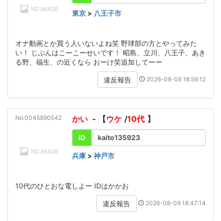
東京
>
八王子市
オナ動画とか買う人いないよね笑 野球部の方とやってみた
い！ じぶんはこーこーせいです！ 昭島、立川、八王子、あき
る野、福生、の近くなら おーけ笑追加してーー
2026-08-09 18:59:12
違反報告
No:0045890542
かい
- 【
ウケ
/
10代
】
ID
kaito135923
兵庫
>
神戸市
10代のひとおな電しよー IDはかかお
2026-08-09 18:47:14
違反報告