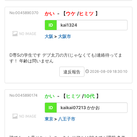
No:0045890370
かい
- 【
ウケ
/
ヒミツ
】
ID
kai1324
大阪
>
大阪市
D専Sの学生です デブ太刀の方(じゃなくても)連絡待ってま
す！ 年齢は問いません
2026-08-09 18:30:10
違反報告
No:0045890174
かい
- 【
ヒミツ
/
10代
】
ID
kaikai07213 かかお
東京
>
八王子市