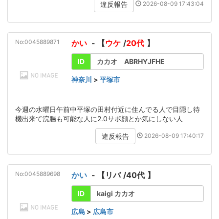
2026-08-09 17:43:04
違反報告
No:0045889871
かい
- 【
ウケ
/
20代
】
ID
カカオ ABRHYJFHE
神奈川
>
平塚市
今週の水曜日午前中平塚の田村付近に住んでる人で目隠し待
機出来て浣腸も可能な人に2.0サポ顔とか気にしない人
2026-08-09 17:40:17
違反報告
No:0045889698
かい
- 【
リバ
/
40代
】
ID
kaigi カカオ
広島
>
広島市