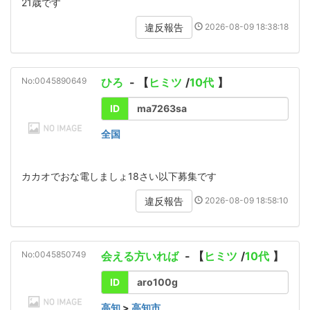
21歳です
2026-08-09 18:38:18
違反報告
No:0045890649
ひろ
- 【
ヒミツ
/
10代
】
ID
ma7263sa
全国
カカオでおな電しましょ18さい以下募集です
2026-08-09 18:58:10
違反報告
No:0045850749
会える方いれば
- 【
ヒミツ
/
10代
】
ID
aro100g
高知
>
高知市