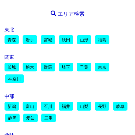
エリア検索
東北
青森
岩手
宮城
秋田
山形
福島
関東
茨城
栃木
群馬
埼玉
千葉
東京
神奈川
中部
新潟
富山
石川
福井
山梨
長野
岐阜
静岡
愛知
三重