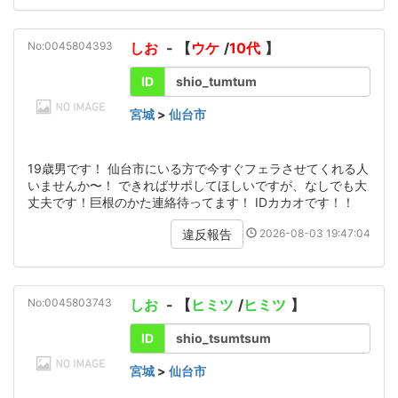
No:0045804393
しお
- 【
ウケ
/
10代
】
ID
shio_tumtum
宮城
>
仙台市
19歳男です！ 仙台市にいる方で今すぐフェラさせてくれる人
いませんか〜！ できればサポしてほしいですが、なしでも大
丈夫です！巨根のかた連絡待ってます！ IDカカオです！！
2026-08-03 19:47:04
違反報告
No:0045803743
しお
- 【
ヒミツ
/
ヒミツ
】
ID
shio_tsumtsum
宮城
>
仙台市