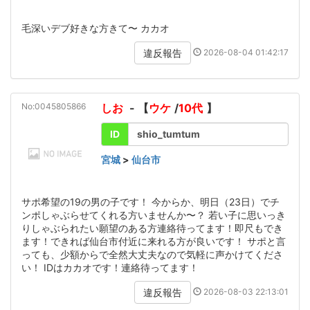
毛深いデブ好きな方きて〜 カカオ
2026-08-04 01:42:17
違反報告
No:0045805866
しお
- 【
ウケ
/
10代
】
ID
shio_tumtum
宮城
>
仙台市
サポ希望の19の男の子です！ 今からか、明日（23日）でチ
ンポしゃぶらせてくれる方いませんか〜？ 若い子に思いっき
りしゃぶられたい願望のある方連絡待ってます！即尺もでき
ます！できれば仙台市付近に来れる方が良いです！ サポと言
っても、少額からで全然大丈夫なので気軽に声かけてくださ
い！ IDはカカオです！連絡待ってます！
2026-08-03 22:13:01
違反報告