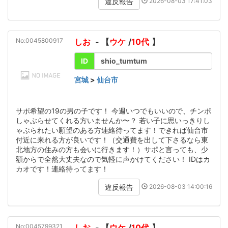
2026-08-03 17:41:03
違反報告
No:0045800917
しお
- 【
ウケ
/
10代
】
ID
shio_tumtum
宮城
>
仙台市
サポ希望の19の男の子です！ 今週いつでもいいので、チンポ
しゃぶらせてくれる方いませんか〜？ 若い子に思いっきりし
ゃぶられたい願望のある方連絡待ってます！できれば仙台市
付近に来れる方が良いです！（交通費を出して下さるなら東
北地方の住みの方も会いに行きます！）サポと言っても、少
額からで全然大丈夫なので気軽に声かけてください！ IDはカ
カオです！連絡待ってます！
2026-08-03 14:00:16
違反報告
No:0045799321
しお
- 【
ウケ
/
10代
】