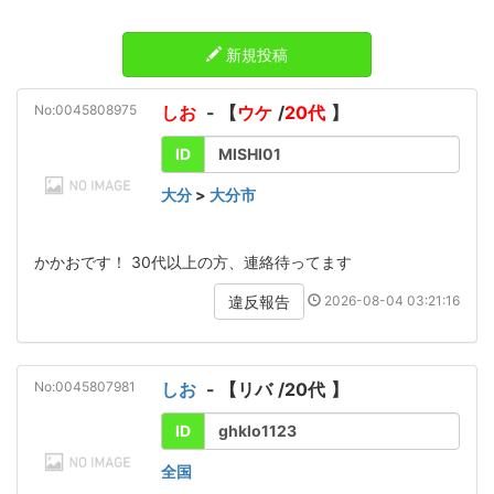
新規投稿
No:0045808975
しお
- 【
ウケ
/
20代
】
ID
MISHI01
大分
>
大分市
かかおです！ 30代以上の方、連絡待ってます
2026-08-04 03:21:16
違反報告
No:0045807981
しお
- 【
リバ
/
20代
】
ID
ghklo1123
全国