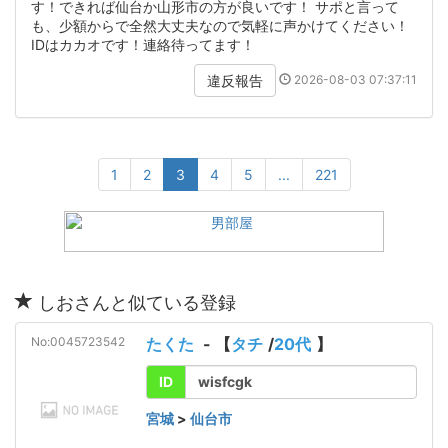
す！できれば仙台か山形市の方が良いです！ サポと言って
も、少額からで全然大丈夫なので気軽に声かけてください！
IDはカカオです！連絡待ってます！
2026-08-03 07:37:11
違反報告
1
2
3
4
5
...
221
しおさんと似ている登録
No:0045723542
たくた
- 【
タチ
/
20代
】
ID
wisfcgk
宮城
>
仙台市