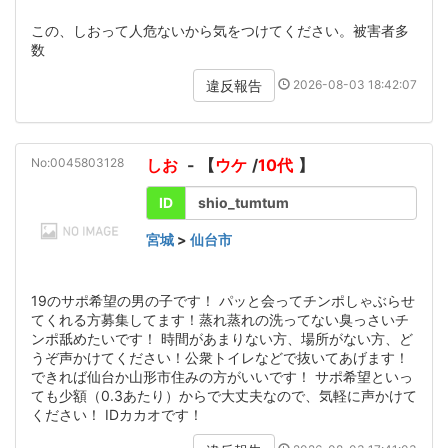
この、しおって人危ないから気をつけてください。被害者多
数
2026-08-03 18:42:07
違反報告
No:0045803128
しお
- 【
ウケ
/
10代
】
ID
shio_tumtum
宮城
>
仙台市
19のサポ希望の男の子です！ パッと会ってチンポしゃぶらせ
てくれる方募集してます！蒸れ蒸れの洗ってない臭っさいチ
ンポ舐めたいです！ 時間があまりない方、場所がない方、ど
うぞ声かけてください！公衆トイレなどで抜いてあげます！
できれば仙台か山形市住みの方がいいです！ サポ希望といっ
ても少額（0.3あたり）からで大丈夫なので、気軽に声かけて
ください！ IDカカオです！