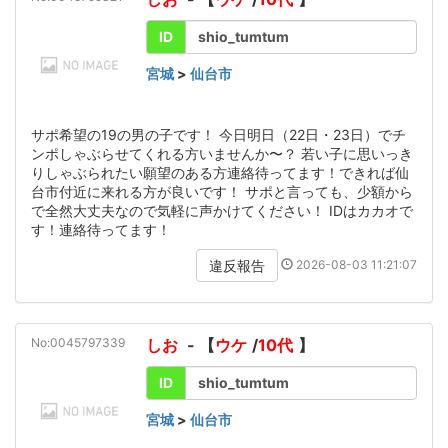
ID
shio_tumtum
宮城
>
仙台市
サポ希望の19の男の子です！ 今日明日（22日・23日）でチ
ンポしゃぶらせてくれる方いませんか〜？ 若い子に思いっき
りしゃぶられたい願望のある方連絡待ってます！できれば仙
台市付近に来れる方が良いです！ サポと言っても、少額から
で全然大丈夫なので気軽に声かけてください！ IDはカカオで
す！連絡待ってます！
2026-08-03 11:21:07
違反報告
No:0045797339
しお
- 【
ウケ
/
10代
】
ID
shio_tumtum
宮城
>
仙台市