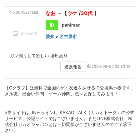
No:0045851852
なお
- 【
ウケ
/
30代
】
ID
panimaq
愛知
>
名古屋市
ガン掘りして欲しい 場所あり
2026-08-07 02:30:12
違反報告
【Gクラブ】は無料で全国のゲイ友達を探せるID交換掲示板です。
メル友、出会い仲間、ゲーム仲間、色々と探してみよう！
※当サイトはLINE(ライン)、KAKAO TALK（カカオトーク）の公式
サービス、公認サイトではございません。またLINE株式会社、株
式会社カカオジャパンとは一切関係がございませんのでご了承下
さい。