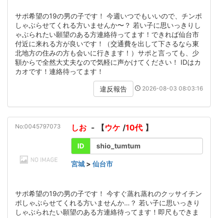
サポ希望の19の男の子です！ 今週いつでもいいので、チンポ
しゃぶらせてくれる方いませんか〜？ 若い子に思いっきりし
ゃぶられたい願望のある方連絡待ってます！できれば仙台市
付近に来れる方が良いです！（交通費を出して下さるなら東
北地方の住みの方も会いに行きます！）サポと言っても、少
額からで全然大丈夫なので気軽に声かけてください！ IDはカ
カオです！連絡待ってます！
2026-08-03 08:03:16
違反報告
No:0045797073
しお
- 【
ウケ
/
10代
】
ID
shio_tumtum
宮城
>
仙台市
サポ希望の19の男の子です！ 今すぐ蒸れ蒸れのクッサイチン
ポしゃぶらせてくれる方いませんか…？ 若い子に思いっきり
しゃぶられたい願望のある方連絡待ってます！即尺もできま