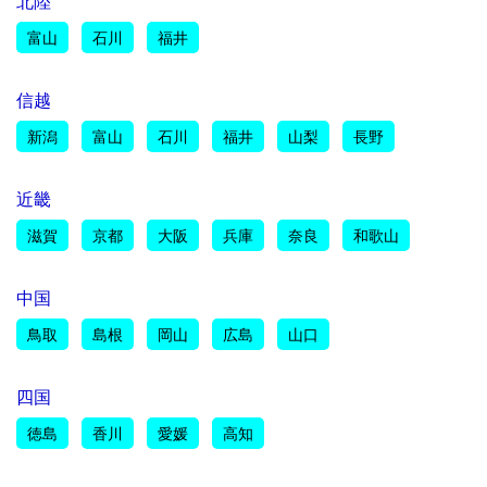
北陸
富山
石川
福井
信越
新潟
富山
石川
福井
山梨
長野
近畿
滋賀
京都
大阪
兵庫
奈良
和歌山
中国
鳥取
島根
岡山
広島
山口
四国
徳島
香川
愛媛
高知