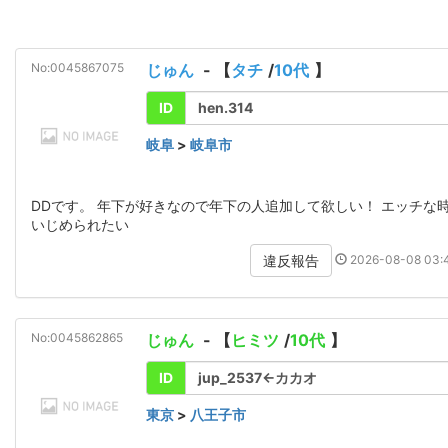
No:0045867075
じゅん
- 【
タチ
/
10代
】
ID
hen.314
岐阜
>
岐阜市
DDです。 年下が好きなので年下の人追加して欲しい！ エッチな
いじめられたい
2026-08-08 03:4
違反報告
No:0045862865
じゅん
- 【
ヒミツ
/
10代
】
ID
jup_2537←カカオ
東京
>
八王子市