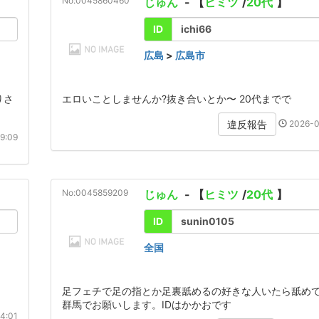
No:0045860460
じゅん
- 【
ヒミツ
/
20代
】
ID
ichi66
広島
>
広島市
りさ
エロいことしませんか?抜き合いとか〜 20代までで
2026-0
違反報告
9:09
No:0045859209
じゅん
- 【
ヒミツ
/
20代
】
ID
sunin0105
全国
足フェチで足の指とか足裏舐めるの好きな人いたら舐め
群馬でお願いします。IDはかかおです
4:01