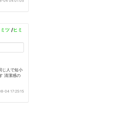
-04 04:01:05
ヒミツ
/
ヒミ
同じ人で短小
す 清潔感の
8-04 17:25:15