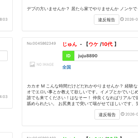
デブの方いませんか？ 居たら家でやりませんか ノンケ
8:03
2026-0
違反報告
No:0045862349
じゅん
- 【
ウケ
/
10代
】
ID
juju8890
全国
カカオ M こんな時間だけどだれかやりませんか？ 経験
オでエロい事とか教えて欲しいです。イメプとかでいじ
4:03
誰でも来てください！はなそー！ 仲良くなればリアルで
舐められたい。 お尻奥まで突いて喘がせてほしいです、
2026-0
違反報告