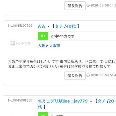
2026-08-08 04:1
違反報告
No:0045807999
A A
- 【
タチ
/
40代
】
ID
ghjnchカカオ
大阪
>
大阪市
大阪で生掘り種付けしたいです 市内場所あり。さほ無しで 目隠し
まま正常位でガンガン掘りたい 種付け発射後やり捨て即帰りで
2026-08-04 01:4
違反報告
No:0045098260
ちえこデリ駅line：jav779
- 【
タチ
/
20
代
】