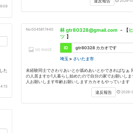
2026-08
違反報告
9:09
No:0045817440
林 gtr80328@gmail.com
- 【
ツ
】
ID
gtr80328 カカオです
埼玉
>
さいたま市
した
未経験同士でさわりあいとか舐めあいとかできればなぁ 
の人居ますか1人暮らし始めたので自分の家でお願いしま
人お願いします年齢お願いしますカカオもやっています
4:15
2026-0
違反報告