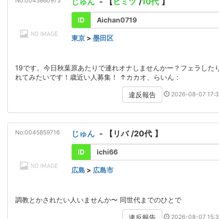
No:0045860973
じゅん
- 【
ヒミツ
/
10代
】
ID
Aichan0719
東京
>
墨田区
19です。今日秋葉原あたりで連れオナしませんかー？フェラした
れてみたいです！歳近い人募集！ ↑カカオ、らいん：
2026-08-07 17:3
違反報告
No:0045859716
じゅん
- 【
リバ
/
20代
】
ID
ichi66
広島
>
広島市
調教とかされたい人いませんか〜 同世代までのひとで
2026-08-07 15:3
違反報告