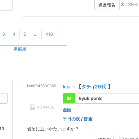
2026-0
違反報告
3
4
5
...
418
No:0045809369
k.s
- 【
タチ
/
20代
】
ID
8yukipon8
全国
平日の夜
/
普通
19
岩沼に近いかたいますか？