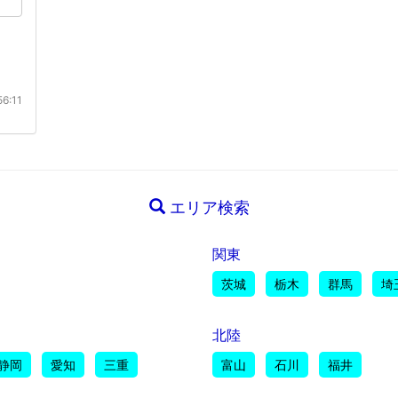
6:11
エリア検索
関東
茨城
栃木
群馬
埼
北陸
静岡
愛知
三重
富山
石川
福井