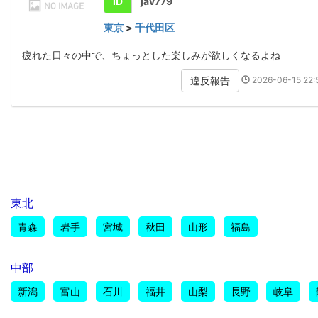
ID
jav779
東京
>
千代田区
疲れた日々の中で、ちょっとした楽しみが欲しくなるよね
2026-06-15 22:5
違反報告
東北
青森
岩手
宮城
秋田
山形
福島
中部
新潟
富山
石川
福井
山梨
長野
岐阜