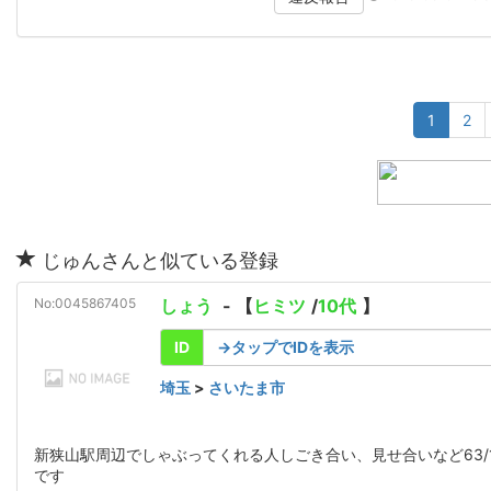
1
2
じゅんさんと似ている登録
No:0045867405
しょう
- 【
ヒミツ
/
10代
】
ID
→タップでIDを表示
埼玉
>
さいたま市
新狭山駅周辺でしゃぶってくれる人しごき合い、見せ合いなど63/
です