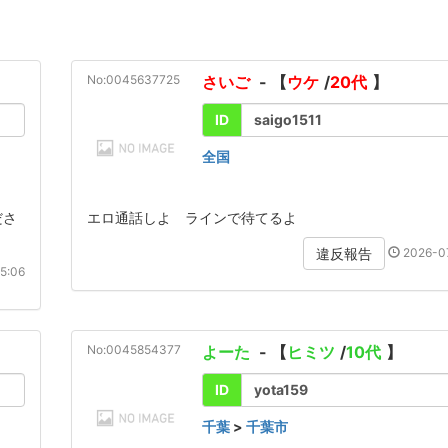
No:0045637725
さいご
- 【
ウケ
/
20代
】
ID
saigo1511
全国
ださ
エロ通話しよ ラインで待てるよ
2026-07
違反報告
5:06
No:0045854377
よーた
- 【
ヒミツ
/
10代
】
ID
yota159
千葉
>
千葉市