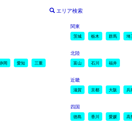
エリア検索
関東
茨城
栃木
群馬
埼
北陸
静岡
愛知
三重
富山
石川
福井
近畿
滋賀
京都
大阪
兵
四国
徳島
香川
愛媛
高