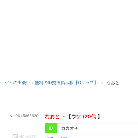
ゲイの出会い：無料のID交換掲示板【Gクラブ】
なおと
No:0045863620
なおと
- 【
ウケ
/
20代
】
ID
カカオ→