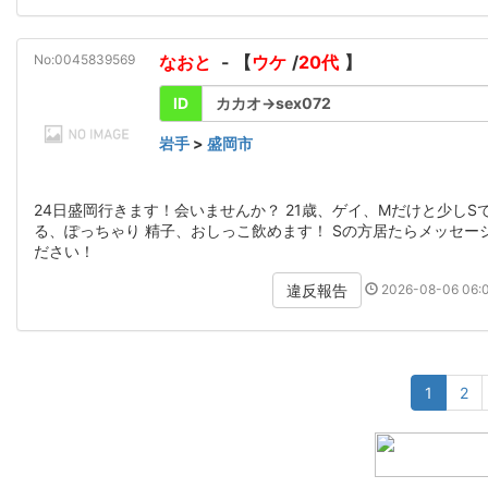
No:0045839569
なおと
- 【
ウケ
/
20代
】
ID
カカオ→sex072
岩手
>
盛岡市
24日盛岡行きます！会いませんか？ 21歳、ゲイ、Mだけと少しS
る、ぽっちゃり 精子、おしっこ飲めます！ Sの方居たらメッセー
ださい！
2026-08-06 06:0
違反報告
1
2