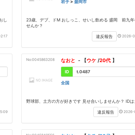
岩手
>
盛岡市
おし
23歳、デブ、ドM おしっこ、せいし飲める 盛岡 前九
せんか？
2:17
2026-0
違反報告
No:0045863208
なおと
- 【
ウケ
/
20代
】
ID
t.0487
全国
野球部、土方の方が好きです 見せ合いしませんか？ ID
5:09
2026-0
違反報告