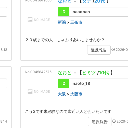
No:0045849556
なおと
- 【
タチ
/
20代
】
ID
naoonan
新潟
>
三条市
２０歳までの人、しゃぶりあいしませんか？
8:18
2026-0
違反報告
No:0045842576
なおと
- 【
ヒミツ
/
10代
】
ID
naoto_18
大阪
>
大阪市
こう3です未経験なので歳近い人と会いたいです
8:14
2026-0
違反報告