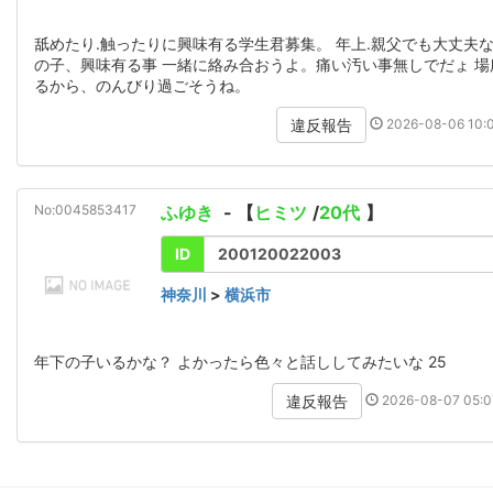
舐めたり.触ったりに興味有る学生君募集。 年上.親父でも大丈夫
の子、興味有る事 一緒に絡み合おうよ。痛い汚い事無しでだょ 場
るから、のんびり過ごそうね。
2026-08-06 10:0
違反報告
No:0045853417
ふゆき
- 【
ヒミツ
/
20代
】
ID
200120022003
神奈川
>
横浜市
年下の子いるかな？ よかったら色々と話ししてみたいな 25
2026-08-07 05:0
違反報告