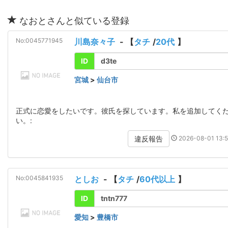
なおとさんと似ている登録
No:0045771945
川島奈々子
- 【
タチ
/
20代
】
ID
d3te
宮城
>
仙台市
正式に恋愛をしたいです。彼氏を探しています。私を追加してく
い。:
2026-08-01 13:5
違反報告
No:0045841935
としお
- 【
タチ
/
60代以上
】
ID
tntn777
愛知
>
豊橋市