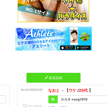
新規投稿
No:0045863597
なおと
- 【
ウケ
/
20代
】
ID
カカオ→avg1919