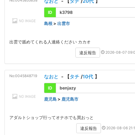
No:0045855838
なおと
- 【
タチ
/
20代
】
ID
k3798
島根
>
出雲市
出雲で舐めてくれる人連絡ください カカオ
2026-08-07 09:0
違反報告
No:0045848719
なおと
- 【
タチ
/
10代
】
ID
benjazy
鹿児島
>
鹿児島市
アダルトショップ行ってオナホでも買おっと
2026-08-06 21:1
違反報告