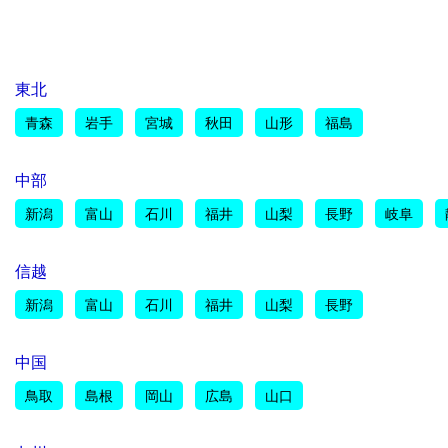
東北
青森
岩手
宮城
秋田
山形
福島
中部
新潟
富山
石川
福井
山梨
長野
岐阜
信越
新潟
富山
石川
福井
山梨
長野
中国
鳥取
島根
岡山
広島
山口