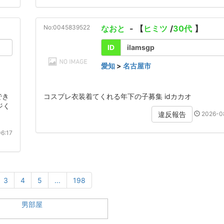
No:0045839522
なおと
- 【
ヒミツ
/
30代
】
ID
ilamsgp
愛知
>
名古屋市
でき
コスプレ衣装着てくれる年下の子募集 idカカオ
ジく
2026-08
違反報告
6:17
3
4
5
...
198