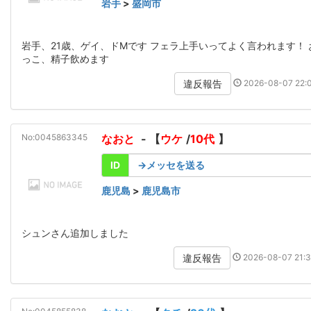
岩手
>
盛岡市
岩手、21歳、ゲイ、ドMです フェラ上手いってよく言われます！ 
っこ、精子飲めます
2026-08-07 22:0
違反報告
No:0045863345
なおと
- 【
ウケ
/
10代
】
ID
→メッセを送る
鹿児島
>
鹿児島市
シュンさん追加しました
2026-08-07 21:3
違反報告