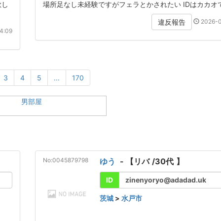
欲し
場所足なし未経験ですがフェラとかされたい IDはカカオ
2026-0
違反報告
4:09
3
4
5
...
170
No:0045879798
ゆう
- 【
リバ
/
30代
】
ID
zinenyoryo@adadad.uk
茨城
>
水戸市