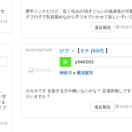
です
豊中ノンケだけど、近く住みの18才ぐらいの低身長の可
デブの子で乳首舐めながら手コキでいかせて欲しい子い
1:14
2026-0
違反報告
No:0045872281
ひで
- 【
タチ
/
40代
】
ID
y340202
神奈川
>
横須賀市
人、
カカオです 女装する方や雌いないかな？ 足場所無しです
い甘
りいますか？
いま
2026-0
違反報告
イプ
5:10