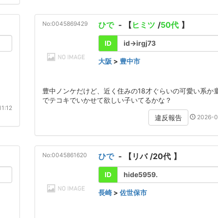
No:0045869429
ひで
- 【
ヒミツ
/
50代
】
ID
id→irgj73
大阪
>
豊中市
豊中ノンケだけど、近く住みの18才ぐらいの可愛い系か
でテコキでいかせて欲しい子いてるかな？
1:12
2026-0
違反報告
No:0045861620
ひで
- 【
リバ
/
20代
】
ID
hide5959.
長崎
>
佐世保市