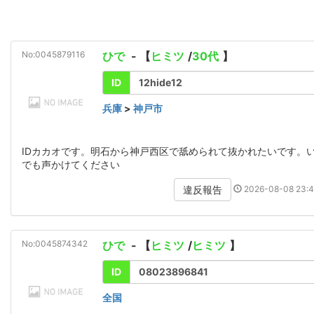
No:0045879116
ひで
- 【
ヒミツ
/
30代
】
ID
12hide12
兵庫
>
神戸市
IDカカオです。明石から神戸西区で舐められて抜かれたいです。
でも声かけてください
2026-08-08 23:4
違反報告
No:0045874342
ひで
- 【
ヒミツ
/
ヒミツ
】
ID
08023896841
全国