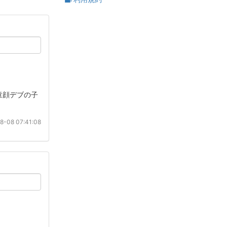
童顔デブの子
8-08 07:41:08