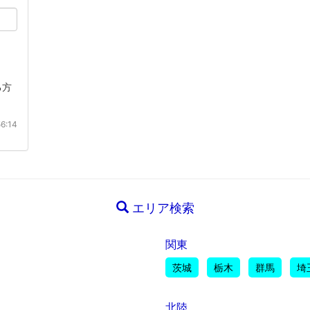
る方
6:14
エリア検索
関東
茨城
栃木
群馬
埼
北陸