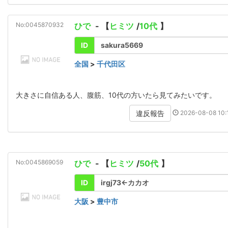
No:0045870932
ひで
- 【
ヒミツ
/
10代
】
ID
sakura5669
全国
>
千代田区
大きさに自信ある人、腹筋、10代の方いたら見てみたいです。
2026-08-08 10:1
違反報告
No:0045869059
ひで
- 【
ヒミツ
/
50代
】
ID
irgj73←カカオ
大阪
>
豊中市