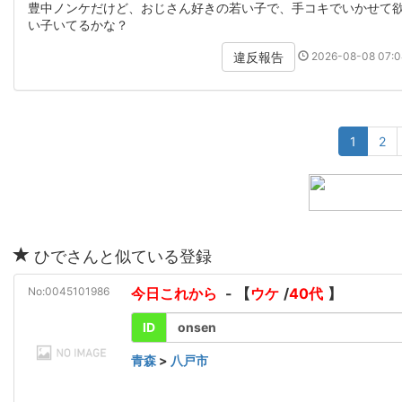
豊中ノンケだけど、おじさん好きの若い子で、手コキでいかせて
い子いてるかな？
2026-08-08 07:0
違反報告
1
2
ひでさんと似ている登録
No:0045101986
今日これから
- 【
ウケ
/
40代
】
ID
onsen
青森
>
八戸市