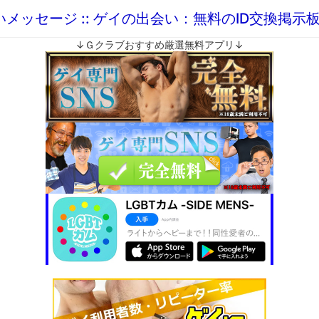
いメッセージ :: ゲイの出会い：無料のID交換掲示
↓Ｇクラブおすすめ厳選無料アプリ↓