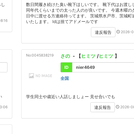
ろし
数日間履き続けた臭い靴下ほしいです。 靴下代はお渡ししま
同年代くらいまでの太った人のが良いです。 今週木曜の
日中に渡せる方連絡待ってます。 茨城県水戸市、茨城町
8:16
いたします。 Idは捨てアドメールです
2026-0
違反報告
No:0045838219
さの
- 【
ヒミツ
/
ヒミツ
】
ID
nier4649
全国
い
学生同士や歳近い人話しましょー 見せ合いでも
3:06
2026-08
違反報告