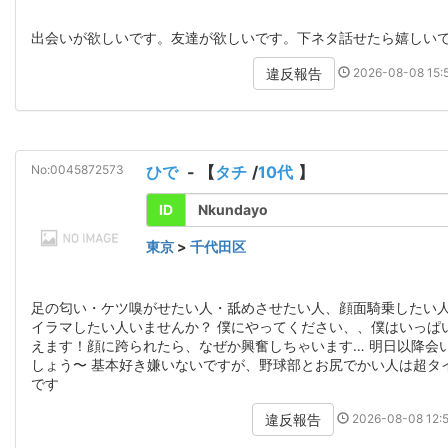
出会いが欲しいです。友達が欲しいです。下ネタ話せたら嬉しい
2026-08-08 15:5
違反報告
No:0045872573
ひで
- 【
タチ
/
10代
】
ID
Nkundayo
東京
>
千代田区
足の匂い・ケツ嗅がせたい人・舐めさせたい人、顔面騎乗したい
イラマしたい人いませんか？ 僕にやってください、、僕はいっぱ
えます！顔に跨られたら、なぜか興奮しちゃいます… 明日以降会
しょう〜 基本好き嫌いないですが、野球部とお尻でかい人は超タ
です
2026-08-08 12:5
違反報告