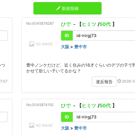
新規投稿
No:0045878287
ひで
- 【
ヒミツ
/
50代
】
ID
id→irgj73
大阪
>
豊中市
いつ
豊中ノンケだけど、近く住みの18才ぐらいのデブの子で
かせて欲しい子いてるかな？
7:07
2026-0
違反報告
No:0045874192
ひで
- 【
ヒミツ
/
50代
】
ID
id→irgj73
大阪
>
豊中市