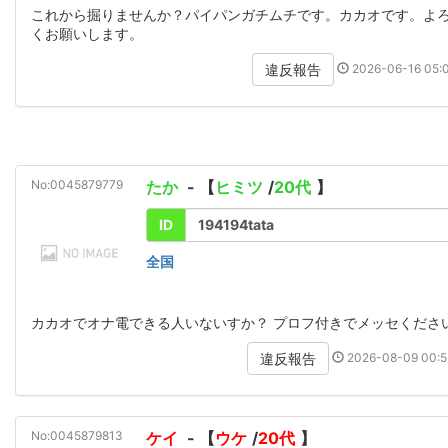
これから掘りませんか？パイパンガチムチです。カカオです。よ
くお願いします。
2026-06-16 05:0
違反報告
No:0045879779
たか
- 【
ヒミツ
/
20代
】
ID
194194tata
全国
カカオでオナ電できる人いないすか？ プロフ付きでメッセくださ
2026-08-09 00:5
違反報告
No:0045879813
ケイ
- 【
ウケ
/
20代
】