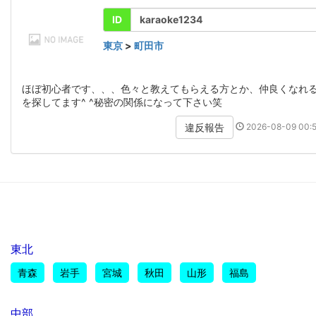
ID
karaoke1234
東京
>
町田市
ほぼ初心者です、、、色々と教えてもらえる方とか、仲良くなれ
を探してます^ ^秘密の関係になって下さい笑
2026-08-09 00:5
違反報告
東北
青森
岩手
宮城
秋田
山形
福島
中部