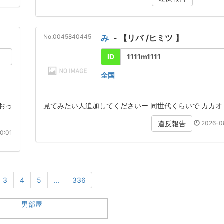
No:0045840445
み
- 【
リバ
/
ヒミツ
】
ID
1111m1111
全国
おっ
見てみたい人追加してくださいー 同世代くらいで カカオ
2026-08
違反報告
0:01
3
4
5
...
336