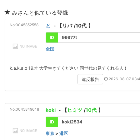
みさんと似ている登録
No:0045852558
と
- 【
リバ
/
10代
】
ID
99977t
全国
k.a.k.a.o 19才 大学生きてください 同世代の見てくれる人！
2026-08-07 03:4
違反報告
No:0045849648
koki
- 【
ヒミツ
/
10代
】
ID
koki2534
東京
>
港区