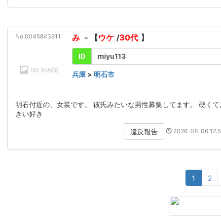
No:0045843611
み
- 【
ウケ
/
30代
】
ID
miyu113
兵庫
>
明石市
明石付近の、女装です。 彼氏みたいな男性募集してます。 硬くて
きい好き
2026-08-06 12:5
違反報告
1
2