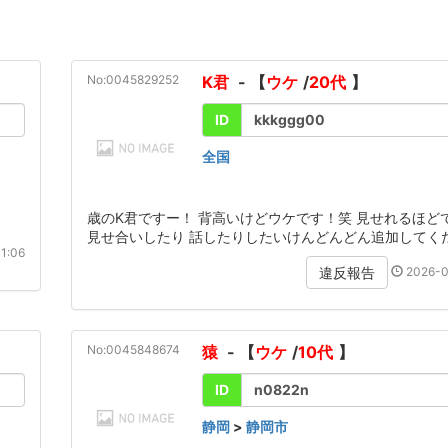
No:0045829252
K君
- 【
ウケ
/
20代
】
ID
kkkggg00
全国
歳のK君ですー！ 背高いけどウケです！笑 見せれるほど
見せ合いしたり 話したりしたいけんどんどん追加してく
1:06
2026-0
違反報告
No:0045848674
猿
- 【
ウケ
/
10代
】
ID
n0822n
静岡
>
静岡市