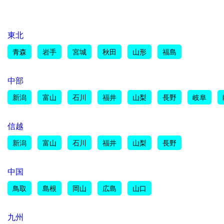
東北
青森
岩手
宮城
秋田
山形
福島
中部
新潟
富山
石川
福井
山梨
長野
岐阜
信越
新潟
富山
石川
福井
山梨
長野
中国
鳥取
島根
岡山
広島
山口
九州