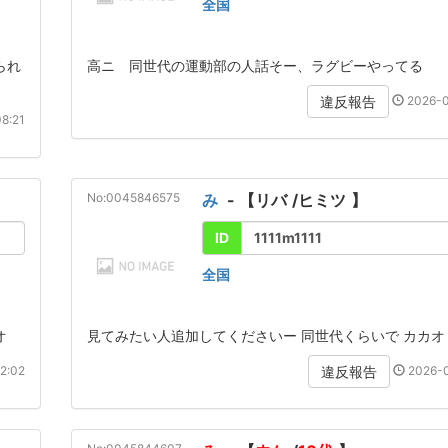
全国
られ
高ニ 同世代の運動部の人話そー、ラグビーやってる
2026-0
違反報告
8:21
No:0045846575
み
- 【
リバ
/
ヒミツ
】
ID
1111m1111
全国
オ
見てみたい人追加してくださいー 同世代くらいで カカオ
2:02
2026-0
違反報告