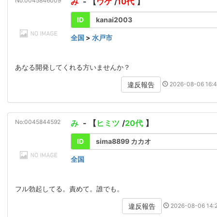
No:0045846009
み
- 【
ウケ
/
10代
】
ID
kanai2003
全国
>
水戸市
あなる開発してくれる方いませんか？
2026-08-06 16:4
違反報告
No:0045844592
み
- 【
ヒミツ
/
20代
】
ID
sima8899 カカオ
全国
フル勃起してる。責めて。誰でも。
2026-08-06 14:2
違反報告