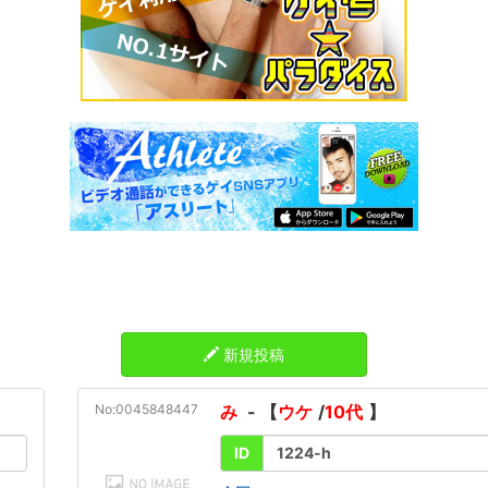
新規投稿
No:0045848447
み
- 【
ウケ
/
10代
】
ID
1224-h