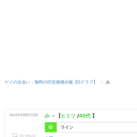
ゲイの出会い：無料のID交換掲示板【Gクラブ】
み
No:0045851029
み
- 【
ヒミツ
/
40代
】
ID
ライン