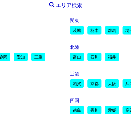
エリア検索
関東
茨城
栃木
群馬
埼
北陸
静岡
愛知
三重
富山
石川
福井
近畿
滋賀
京都
大阪
兵
四国
徳島
香川
愛媛
高