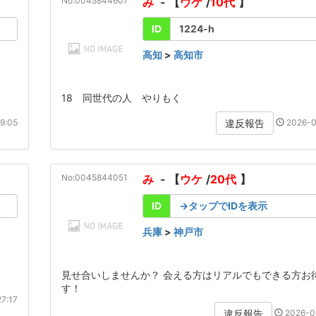
No:0045844607
み
- 【
ウケ
/
10代
】
ID
1224-h
高知
>
高知市
18 同世代の人 やりもく
9:05
2026-0
違反報告
No:0045844051
み
- 【
ウケ
/
20代
】
ID
→タップでIDを表示
兵庫
>
神戸市
見せ合いしませんか？ 会える方はリアルでもできる方お
す！
7:17
2026-0
違反報告