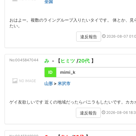
全国
おはよー。複数のライングループ入りたいタイです。 体とか、見
たい。
2026-08-07 01:0
違反報告
No:0045847044
み
- 【
ヒミツ
/
20代
】
ID
mimi_k
山形
>
米沢市
ゲイ友欲しいです 近くの地域だったらバニラもしたいです。カカ
2026-08-06 18:3
違反報告