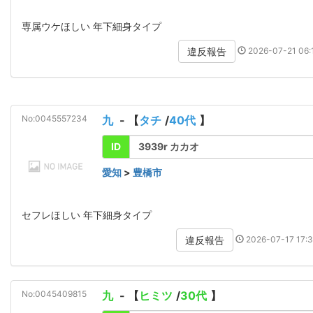
専属ウケほしい 年下細身タイプ
2026-07-21 06:1
違反報告
No:0045557234
九
- 【
タチ
/
40代
】
ID
3939r カカオ
愛知
>
豊橋市
セフレほしい 年下細身タイプ
2026-07-17 17:3
違反報告
No:0045409815
九
- 【
ヒミツ
/
30代
】