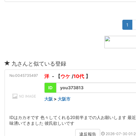
1
九さんと似ている登録
No:0045735497
洋
- 【
ウケ
/
10代
】
ID
you373813
大阪
>
大阪市
IDはカカオです 色々してくれる20前半までの人お願いします 最
味湧いてきました 彼氏欲しいです
2026-07-30 01:2
違反報告