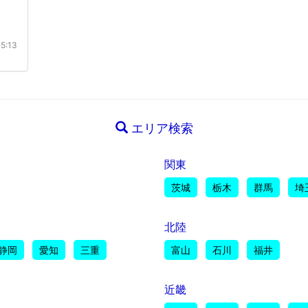
5:13
エリア検索
関東
茨城
栃木
群馬
埼
北陸
静岡
愛知
三重
富山
石川
福井
近畿