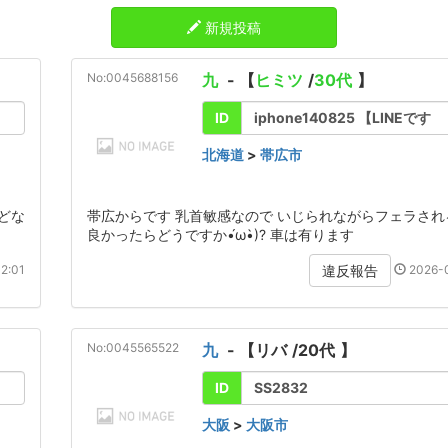
新規投稿
No:0045688156
九
- 【
ヒミツ
/
30代
】
ID
iphone140825 【LINEです
北海道
>
帯広市
どな
帯広からです 乳首敏感なので いじられながらフェラさ
良かったらどうですか•́ω•̀)? 車は有ります
2:01
2026-0
違反報告
No:0045565522
九
- 【
リバ
/
20代
】
ID
SS2832
大阪
>
大阪市