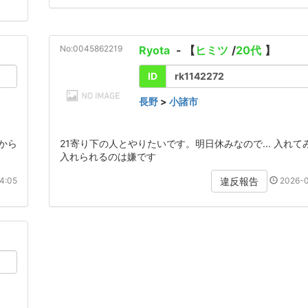
No:0045862219
Ryota
- 【
ヒミツ
/
20代
】
ID
rk1142272
長野
>
小諸市
から
21寄り下の人とやりたいです。明日休みなので... 入れ
入れられるのは嫌です
4:05
2026-0
違反報告