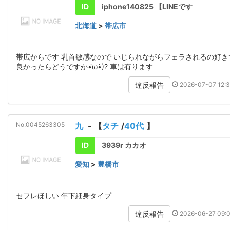
ID
iphone140825 【LINEです
北海道
>
帯広市
帯広からです 乳首敏感なので いじられながらフェラされるの好き
良かったらどうですか•́ω•̀)? 車は有ります
2026-07-07 12:3
違反報告
No:0045263305
九
- 【
タチ
/
40代
】
ID
3939r カカオ
愛知
>
豊橋市
セフレほしい 年下細身タイプ
2026-06-27 09:0
違反報告