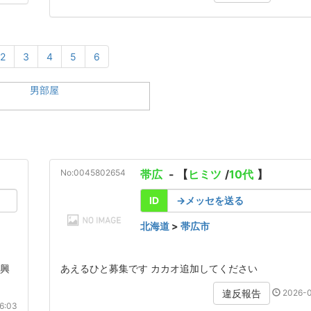
2
3
4
5
6
No:0045802654
帯広
- 【
ヒミツ
/
10代
】
ID
→メッセを送る
北海道
>
帯広市
近興
あえるひと募集です カカオ追加してください
2026-0
違反報告
6:03