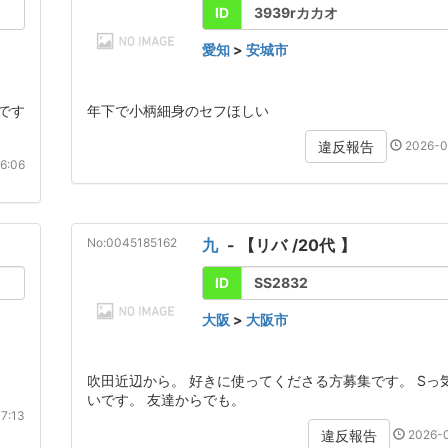
ID
3939rカカオ
愛知
>
安城市
です
年下で小柄細身のセフほしい
2026-0
違反報告
6:06
No:0045185162
九
- 【
リバ
/
20代
】
ID
SS2832
大阪
>
大阪市
吹田近辺から。 好きに使ってくださる方募集です。 Sっ
いです。 友達からでも。
7:13
2026-0
違反報告