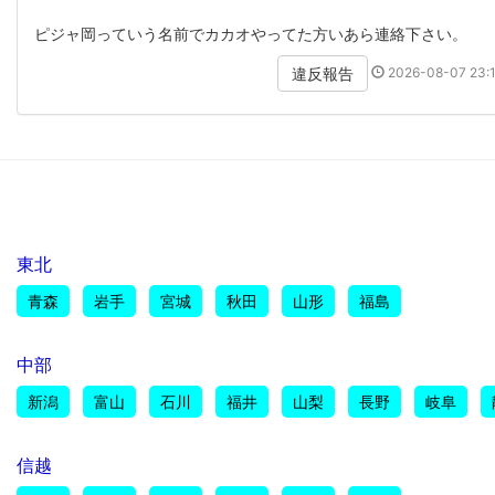
ピジャ岡っていう名前でカカオやってた方いあら連絡下さい。
2026-08-07 23:1
違反報告
東北
青森
岩手
宮城
秋田
山形
福島
中部
新潟
富山
石川
福井
山梨
長野
岐阜
信越