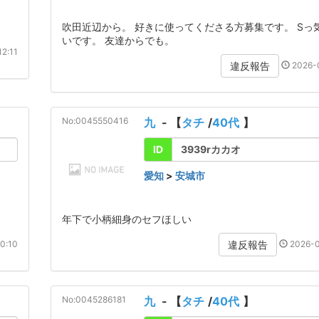
吹田近辺から。 好きに使ってくださる方募集です。 Sっ
いです。 友達からでも。
2:11
2026-0
違反報告
No:0045550416
九
- 【
タチ
/
40代
】
ID
3939rカカオ
愛知
>
安城市
年下で小柄細身のセフほしい
0:10
2026-0
違反報告
No:0045286181
九
- 【
タチ
/
40代
】