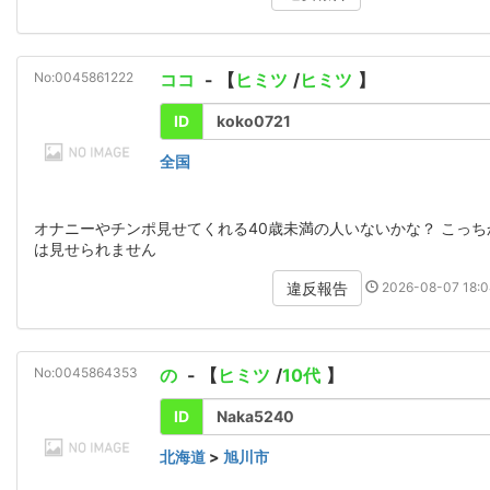
No:0045861222
ココ
- 【
ヒミツ
/
ヒミツ
】
ID
koko0721
全国
オナニーやチンポ見せてくれる40歳未満の人いないかな？ こっち
は見せられません
2026-08-07 18:0
違反報告
No:0045864353
の
- 【
ヒミツ
/
10代
】
ID
Naka5240
北海道
>
旭川市