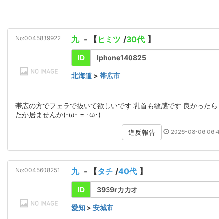
No:0045839922
九
- 【
ヒミツ
/
30代
】
ID
Iphone140825
北海道
>
帯広市
帯広の方でフェラで抜いて欲しいです 乳首も敏感です 良かったら
たか居ませんか(･ω･ = ･ω･)
2026-08-06 06:4
違反報告
No:0045608251
九
- 【
タチ
/
40代
】
ID
3939rカカオ
愛知
>
安城市