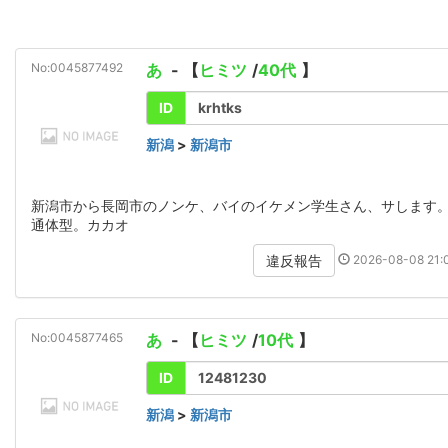
No:0045877492
あ
- 【
ヒミツ
/
40代
】
ID
krhtks
新潟
>
新潟市
新潟市から長岡市のノンケ、バイのイケメン学生さん、サします
通体型。カカオ
2026-08-08 21:0
違反報告
No:0045877465
あ
- 【
ヒミツ
/
10代
】
ID
12481230
新潟
>
新潟市