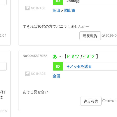
ID
2smajg
岡山
>
岡山市
できれば10代の方でバニラしませんかー
2:04
2026-0
違反報告
No:0045877062
あ
- 【
ヒミツ
/
ヒミツ
】
ID
→メッセを送る
全国
が好
あそこ見せ合い
は
2026-0
違反報告
8:16