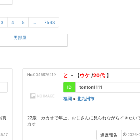
3
4
5
...
7563
No:0045876219
と
- 【
ウケ
/
20代
】
ID
tonton1111
福岡
>
北九州市
写真
22歳 カカオで年上、おじさんに見られながらイきたいで
カオ
5:17
2026-0
違反報告