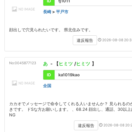
ID
tj1011
長崎
>
平戸市
顔出しで穴見られたいです。 県北住みです。
2026-08-08 20:3
違反報告
No:0045877123
あ
- 【
ヒミツ
/
ヒミツ
】
ID
ka1019kao
全国
カカオでメッセージで命令してくれる人いませんか？ 見られるの
きです。 ドSな方お願いします。 、68.24 顔出し、通話、30以上
NG
2026-08-08 20:2
違反報告