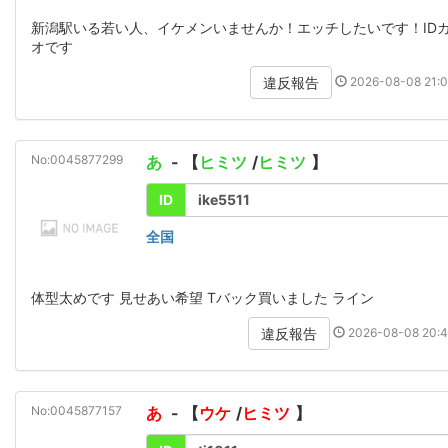
新潟駅いる若い人、イケメンいませんか！エッチしたいです！ID
オです
2026-08-08 21:0
違反報告
No:0045877299
あ
- 【
ヒミツ
/
ヒミツ
】
ID
ike5511
全国
体型太めです 見せあい希望 Tバック買いました ライン
2026-08-08 20:4
違反報告
No:0045877157
あ
- 【
ウケ
/
ヒミツ
】