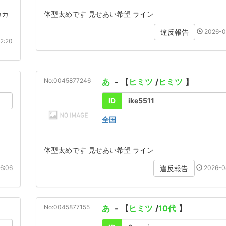
カカ
体型太めです 見せあい希望 ライン
2026-0
違反報告
2:20
No:0045877246
あ
- 【
ヒミツ
/
ヒミツ
】
ID
ike5511
全国
体型太めです 見せあい希望 ライン
6:06
2026-0
違反報告
No:0045877155
あ
- 【
ヒミツ
/
10代
】