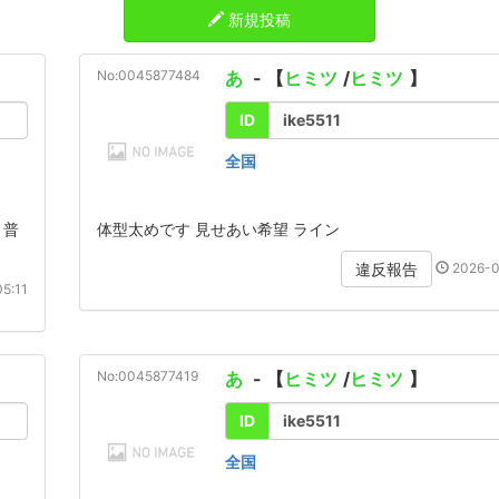
新規投稿
No:0045877484
あ
- 【
ヒミツ
/
ヒミツ
】
ID
ike5511
全国
。普
体型太めです 見せあい希望 ライン
2026-0
違反報告
5:11
No:0045877419
あ
- 【
ヒミツ
/
ヒミツ
】
ID
ike5511
全国