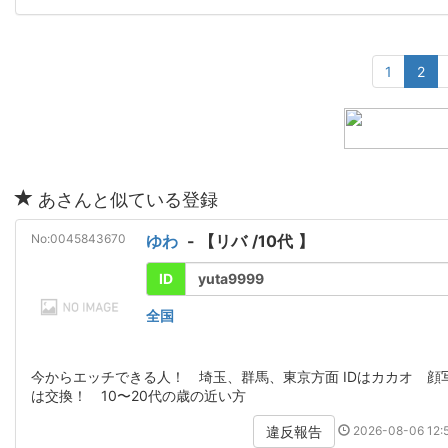
1
2
あさんと似ている登録
No:0045843670
ゆわ
- 【
リバ
/
10代
】
ID
yuta9999
全国
今からエッチできる人！ 埼玉、群馬、東京方面 IDはカカオ 顔
は交換！ 10〜20代の歳の近い方
2026-08-06 12:5
違反報告