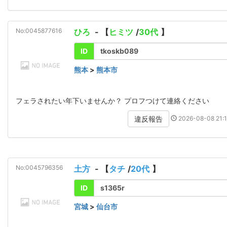
No:0045877616
ひろ
- 【
ヒミツ
/
30代
】
ID
tkoskb089
熊本
>
熊本市
フェラされたい年下いませんか？ プロフつけて連絡ください
2026-08-08 21:1
違反報告
No:0045796356
土方
- 【
タチ
/
20代
】
ID
s1365r
宮城
>
仙台市