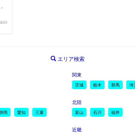
き。
6:01
エリア検索
関東
茨城
栃木
群馬
埼
北陸
静岡
愛知
三重
富山
石川
福井
近畿