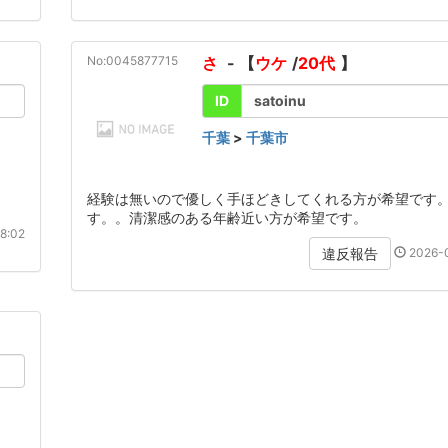
No:0045877715
さ
- 【
ウケ
/
20代
】
ID
satoinu
千葉
>
千葉市
経験は無いので優しく手ほどきしてくれる方が希望です
す。。清潔感のある年齢近い方が希望です。
8:02
2026-0
違反報告