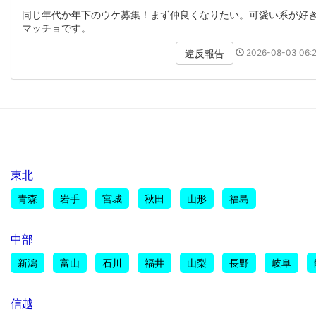
同じ年代か年下のウケ募集！まず仲良くなりたい。可愛い系が好
マッチョです。
2026-08-03 06:2
違反報告
東北
青森
岩手
宮城
秋田
山形
福島
中部
新潟
富山
石川
福井
山梨
長野
岐阜
信越