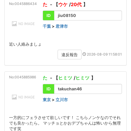
No:0045886434
た
- 【
ウケ
/
20代
】
ID
jiu08150
千葉
>
君津市
近い人絡みましょ
2026-08-09 11:58:01
違反報告
No:0045885986
た
- 【
ヒミツ
/
ヒミツ
】
ID
takuchan46
東京
>
立川市
一方的にフェラさせて欲しいです！ こちらノンケなのでそれ
でも良かったら。 マッチョとかおデブちゃんは怖いから無理
です笑