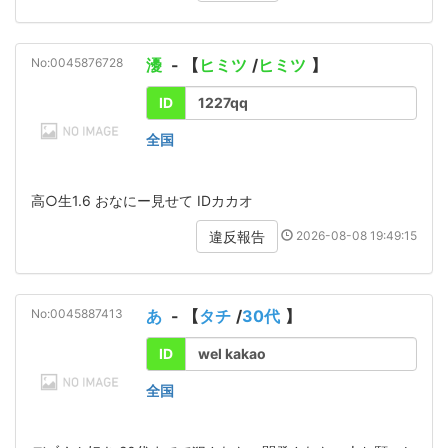
No:0045876728
瀀
- 【
ヒミツ
/
ヒミツ
】
ID
1227qq
全国
高○生1.6 おなにー見せて IDカカオ
2026-08-08 19:49:15
違反報告
No:0045887413
あ
- 【
タチ
/
30代
】
ID
wel kakao
全国