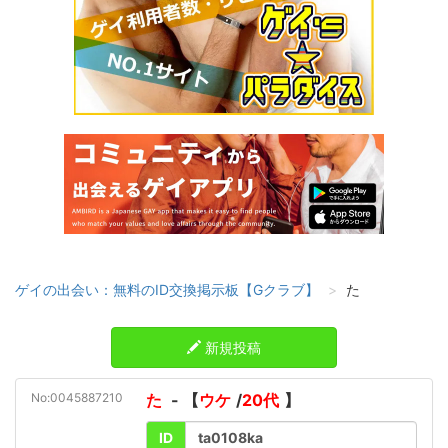
ゲイの出会い：無料のID交換掲示板【Gクラブ】
た
新規投稿
No:0045887210
た
- 【
ウケ
/
20代
】
ID
ta0108ka