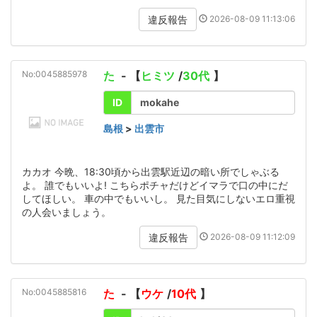
2026-08-09 11:13:06
違反報告
No:0045885978
た
- 【
ヒミツ
/
30代
】
ID
mokahe
島根
>
出雲市
カカオ 今晩、18:30頃から出雲駅近辺の暗い所でしゃぶる
よ。 誰でもいいよ! こちらポチャだけどイマラで口の中にだ
してほしい。 車の中でもいいし。 見た目気にしないエロ重視
の人会いましょう。
2026-08-09 11:12:09
違反報告
No:0045885816
た
- 【
ウケ
/
10代
】