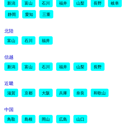
新潟
富山
石川
福井
山梨
長野
岐阜
静岡
愛知
三重
北陸
富山
石川
福井
信越
新潟
富山
石川
福井
山梨
長野
近畿
滋賀
京都
大阪
兵庫
奈良
和歌山
中国
鳥取
島根
岡山
広島
山口