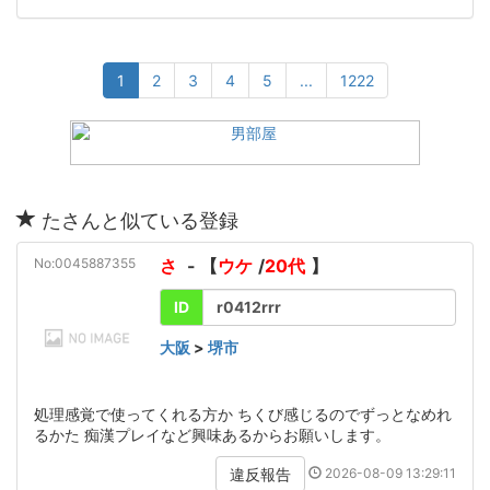
1
2
3
4
5
...
1222
たさんと似ている登録
No:0045887355
さ
- 【
ウケ
/
20代
】
ID
r0412rrr
大阪
>
堺市
処理感覚で使ってくれる方か ちくび感じるのでずっとなめれ
るかた 痴漢プレイなど興味あるからお願いします。
2026-08-09 13:29:11
違反報告