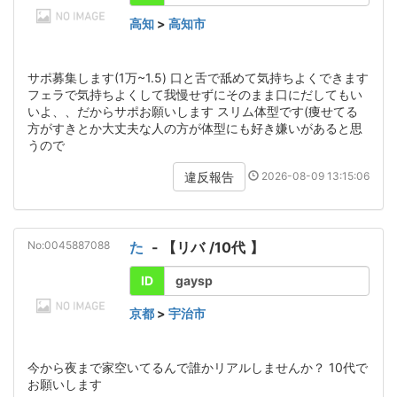
高知
>
高知市
サポ募集します(1万~1.5) 口と舌で舐めて気持ちよくできます
フェラで気持ちよくして我慢せずにそのまま口にだしてもい
いよ、、だからサポお願いします スリム体型です(痩せてる
方がすきとか大丈夫な人の方が体型にも好き嫌いがあると思
うので
2026-08-09 13:15:06
違反報告
No:0045887088
た
- 【
リバ
/
10代
】
ID
gaysp
京都
>
宇治市
今から夜まで家空いてるんで誰かリアルしませんか？ 10代で
お願いします