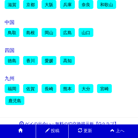
滋賀
京都
大阪
兵庫
奈良
和歌山
中国
鳥取
島根
岡山
広島
山口
四国
徳島
香川
愛媛
高知
九州
福岡
佐賀
長崎
熊本
大分
宮崎
鹿児島
ゲイの出会い：無料のID交換掲示板【Gクラブ】
投稿
更新
上へ