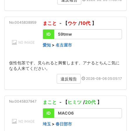
No:0045838959
まこと
- 【
ウケ
/
10代
】
ID
59tmw
愛知
>
名古屋市
仮性包茎です、見られると興奮します、アナるとちんこ気に
なる人来てください。
2026-08-06 05:05:17
違反報告
No:0045837947
まこと
- 【
ヒミツ
/
20代
】
ID
MACO6
埼玉
>
春日部市