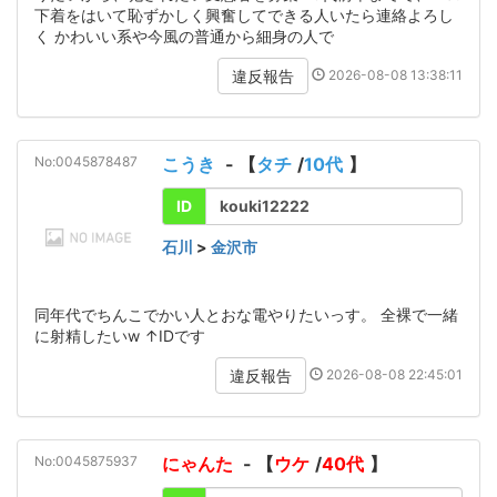
下着をはいて恥ずかしく興奮してできる人いたら連絡よろし
く かわいい系や今風の普通から細身の人で
2026-08-08 13:38:11
違反報告
No:0045878487
こうき
- 【
タチ
/
10代
】
ID
kouki12222
石川
>
金沢市
同年代でちんこでかい人とおな電やりたいっす。 全裸で一緒
に射精したいw ↑IDです
2026-08-08 22:45:01
違反報告
No:0045875937
にゃんた
- 【
ウケ
/
40代
】