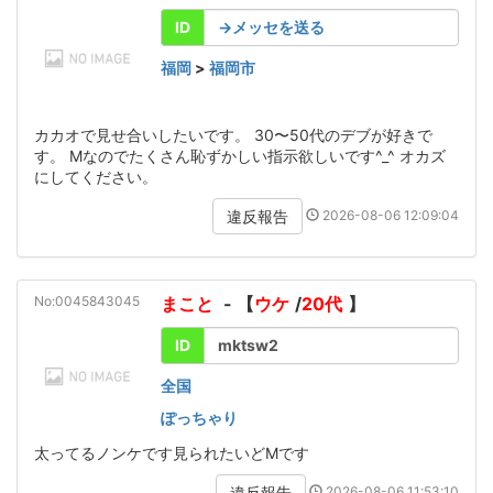
ID
→メッセを送る
福岡
>
福岡市
カカオで見せ合いしたいです。 30〜50代のデブが好きで
す。 Mなのでたくさん恥ずかしい指示欲しいです^_^ オカズ
にしてください。
2026-08-06 12:09:04
違反報告
No:0045843045
まこと
- 【
ウケ
/
20代
】
ID
mktsw2
全国
ぽっちゃり
太ってるノンケです見られたいどMです
2026-08-06 11:53:10
違反報告