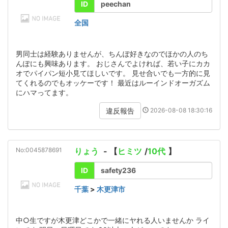
ID
peechan
全国
男同士は経験ありませんが、ちんぽ好きなのでほかの人のち
んぽにも興味あります。 おじさんでよければ、若い子にカカ
オでパイパン短小見てほしいです。 見せ合いでも一方的に見
てくれるのでもオッケーです！ 最近はルーインドオーガズム
にハマってます。
2026-08-08 18:30:16
違反報告
No:0045878691
りょう
- 【
ヒミツ
/
10代
】
ID
safety236
千葉
>
木更津市
中○生ですが木更津どこかで一緒にヤれる人いませんか ライ