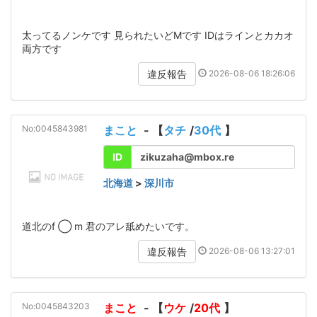
太ってるノンケです 見られたいどMです IDはラインとカカオ
両方です
2026-08-06 18:26:06
違反報告
No:0045843981
まこと
- 【
タチ
/
30代
】
ID
zikuzaha@mbox.re
北海道
>
深川市
道北のf ◯ m 君のアレ舐めたいです。
2026-08-06 13:27:01
違反報告
No:0045843203
まこと
- 【
ウケ
/
20代
】