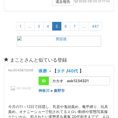
2026-08-05 21:11:14
違反報告
1
...
3
4
5
6
7
...
447
まことさんと似ている登録
No:0045873006
琢磨
- 【
タチ
/
40代
】
ID
カカオ ask1234321
神奈川
>
秦野市
今月の11～12日で目隠し、乳首や鬼頭責め、亀甲縛り、玩具
責め、オナニーショーで犯されてるエロい動画や変態写真撮
りたいから、犯されたい変態君を募集 20代前半までで、エロ