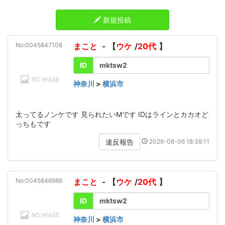
新規投稿
No:0045847108
まこと
- 【
ウケ
/
20代
】
ID
mktsw2
神奈川
>
横浜市
太ってるノンケです 見られたいMです IDはラインとカカオど
っちもです
2026-08-06 18:38:11
違反報告
No:0045846986
まこと
- 【
ウケ
/
20代
】
ID
mktsw2
神奈川
>
横浜市