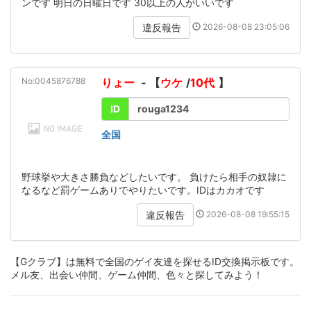
ンです 明日の日曜日です 30以上の人がいいです
2026-08-08 23:05:06
違反報告
No:0045876788
りょー
- 【
ウケ
/
10代
】
ID
rouga1234
全国
野球挙や大きさ勝負などしたいです。 負けたら相手の奴隷に
なるなど罰ゲームありでやりたいです。IDはカカオです
2026-08-08 19:55:15
違反報告
【Gクラブ】は無料で全国のゲイ友達を探せるID交換掲示板です。
メル友、出会い仲間、ゲーム仲間、色々と探してみよう！