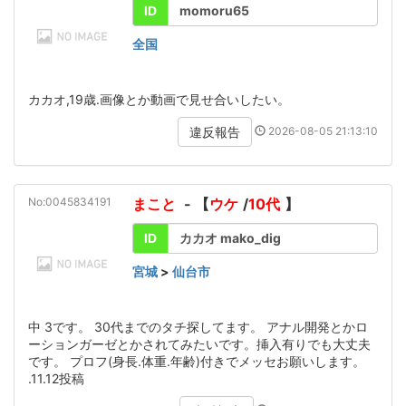
ID
momoru65
全国
カカオ,19歳.画像とか動画で見せ合いしたい。
2026-08-05 21:13:10
違反報告
No:0045834191
まこと
- 【
ウケ
/
10代
】
ID
カカオ mako_dig
宮城
>
仙台市
中 3です。 30代までのタチ探してます。 アナル開発とかロ
ーションガーゼとかされてみたいです。挿入有りでも大丈夫
です。 プロフ(身長.体重.年齢)付きでメッセお願いします。
.11.12投稿